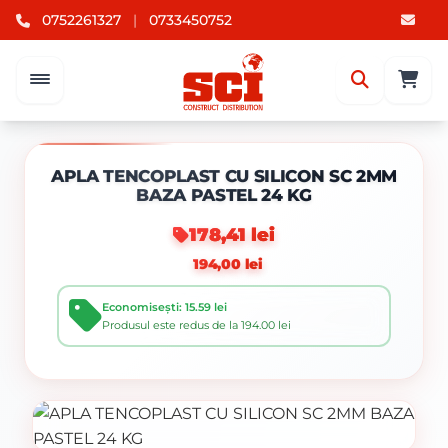
0752261327
|
0733450752
APLA TENCOPLAST CU SILICON SC 2MM
BAZA PASTEL 24 KG
178,41 lei
194,00 lei
Economisești: 15.59 lei
Produsul este redus de la 194.00 lei