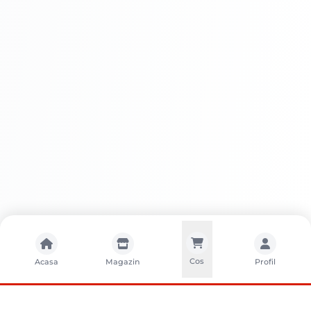
Avantaje
Rezistență la factorii de mediu
Aspect estetic deosebit
Ușurința aplicării
Durabilitate
Cos
Acasa
Magazin
Profil
Eficiență economică
Gamă variată de culori