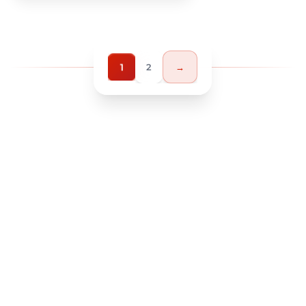
1
2
→