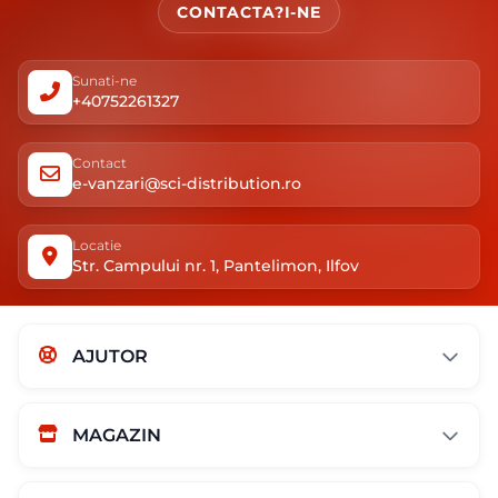
CONTACTA?I-NE
Sunati-ne
+40752261327
Contact
e-vanzari@sci-distribution.ro
Locatie
Str. Campului nr. 1, Pantelimon, Ilfov
AJUTOR
MAGAZIN