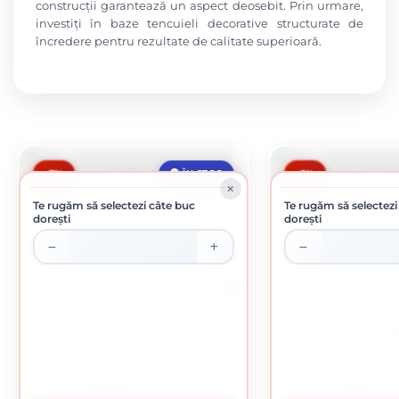
construcții garantează un aspect deosebit. Prin urmare,
investiți în baze tencuieli decorative structurate de
încredere pentru rezultate de calitate superioară.
-7%
-9%
ÎN STOC
Te rugăm să selectezi câte buc
Te rugăm să selectezi
dorești
dorești
16L
APLA TENCOGRUND SILICAT PT TDS
APLA TENCOPLAST CU 
SILICATICE BAZA PASTEL 16 L
BAZA PASTEL
293.56 lei / buc
175.63 le