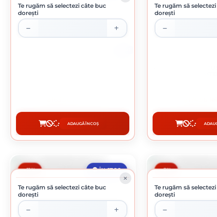
Te rugăm să selectezi câte buc
Te rugăm să selectezi
dorești
dorești
24 KG
APLA TENCOPLAST CU SILICON BO 2MM
APLA TENCOPLAST CU 
BAZA TRANSPARENTA 24 KG
BAZA PASTEL
163.56 lei / buc
174.56 le
ADAUGĂ ÎN COȘ
ADAUG
CUMPĂRĂ
CUMP
-11%
-8%
ÎN STOC
Te rugăm să selectezi câte buc
Te rugăm să selectezi
dorești
dorești