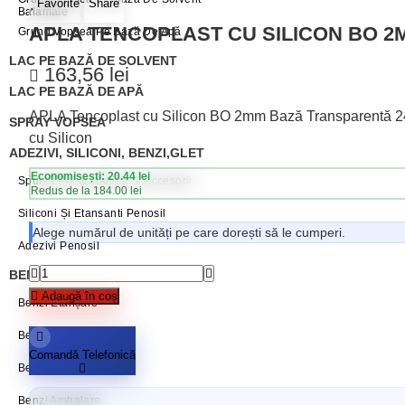
Favorite
Share
Balamale
APLA TENCOPLAST CU SILICON BO 2
Grund Vopsea Pe Bază De Apă
LAC PE BAZĂ DE SOLVENT
163,56
lei
LAC PE BAZĂ DE APĂ
APLA Tencoplast cu Silicon BO 2mm Bază Transparentă 24 kg
SPRAY VOPSEA
cu Silicon
ADEZIVI, SILICONI, BENZI,GLET
Economisești: 20.44 lei
Spumă Poliuretanică Și Accesorii
Redus de la 184.00 lei
Siliconi Și Etansanti Penosil
Alege numărul de unități pe care dorești să le cumperi.
Adezivi Penosil
BENZI ADEZIVE / AUTOADEZIVE
Adaugă în coș
Benzi Etanșare
Benzi Mascare
Comandă Telefonică
Benzi Reparații
Benzi Ambalare