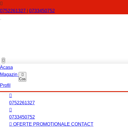
0752261327
|
0733450752
Acasa
Magazin
Cos
Profil
0752261327
0733450752
OFERTE PROMOTIONALE
CONTACT