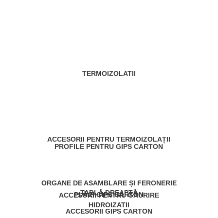
TERMOIZOLATII
ACCESORII PENTRU TERMOIZOLAȚII
PROFILE PENTRU GIPS CARTON
ORGANE DE ASAMBLARE ȘI FERONERIE
TABLĂ DREAPTĂ
PLĂCI GIPS CARTON
ACCESORII PENTRU GĂURIRE
HIDROIZATII
ACCESORII GIPS CARTON