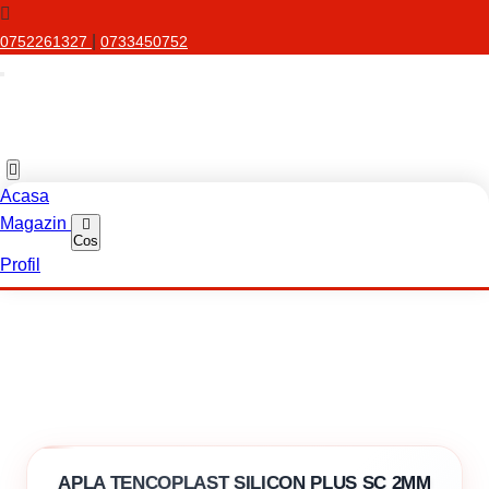
|
0752261327
0733450752
Acasa
Magazin
Cos
Profil
APLA TENCOPLAST SILICON PLUS SC 2MM