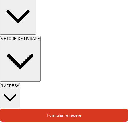
Avantaje APLA TENCOPLAST
SILICON PLUS
Rezistență superioară la factorii de mediu
.
Protecție împotriva ploii, zăpezii și razelor UV.
Aspect decorativ deosebit
. Disponibilă în
METODE DE LIVRARE
baza transparentă, pentru a fi colorată conform
preferințelor.
Ușurință în aplicare
. Reduce
timpul și efortul de lucru, fiind ușor de aplicat.
Permeabilitate la vapori
. Permite peretelui să
respire, prevenind formarea condensului.
Durabilitate
. Oferă o rezistență îndelungată în
ADRESA
timp, reducând costurile de întreținere.
Str. Campului nr. 1
Formular retragere
Oras Pantelimon