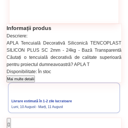
Informații produs
Descriere:
APLA Tencuială Decorativă Siliconică TENCOPLAST
SILICON PLUS SC 2mm - 24kg - Bază Transparentă
Căutați o tencuială decorativă de calitate superioară
pentru proiectul dumneavoastră? APLA T
Disponibilitate:
În stoc
Cod produs:
SVN5738704
Mai multe detalii
Categorii:
BAZE TENCUIELI DECORATIVE STRUCTURATE
Tencuială decorativă
AplaTenco Plast Silicon
Vopsele
Livrare estimată în 1-2 zile lucratoare
Luni, 10 August - Marți, 11 August