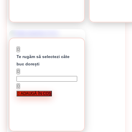
CUMPĂRĂ
CUMPĂRĂ
Te rugăm să selectezi câte
buc dorești
Coltar aluminiu 2.5 m
ADAUGĂ ÎN COȘ
În stoc
4.10 lei / buc
În stoc
CUMPĂRĂ