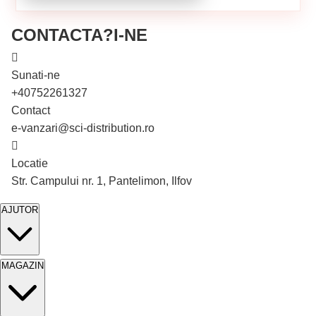
CONTACTA?I-NE
Sunati-ne
+40752261327
Contact
e-vanzari@sci-distribution.ro
Locatie
În stoc
Str. Campului nr. 1, Pantelimon, Ilfov
AJUTOR
MAGAZIN