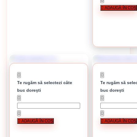
Coltar aluminiu + plasa 2.
ADAUGĂ ÎN COȘ
6 lei /
CUMPĂRĂ
Te rugăm să selectezi câte
Te rugăm să selec
buc dorești
buc dorești
Coltar aluminiu 2 m
Banda fibra sticla neadez
ADAUGĂ ÎN COȘ
ADAUGĂ ÎN COȘ
3.60 lei / buc
În stoc
11.84 lei