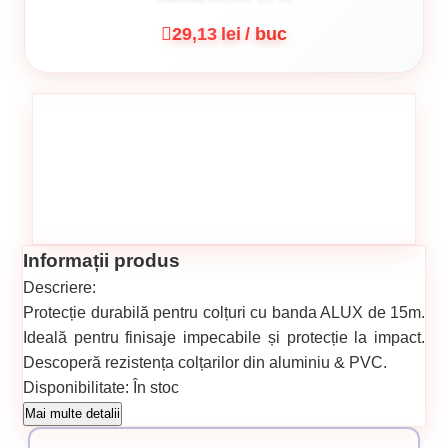
29,13 lei / buc
Informații produs
Descriere:
Protecție durabilă pentru colțuri cu banda ALUX de 15m.
Ideală pentru finisaje impecabile și protecție la impact.
Descoperă rezistența colțarilor din aluminiu & PVC.
Disponibilitate:
În stoc
Cod produs:
148
Mai multe detalii
Categorii: