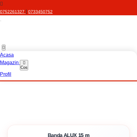
|
0752261327
0733450752
Acasa
Magazin
Cos
Profil
Banda ALUX 15 m