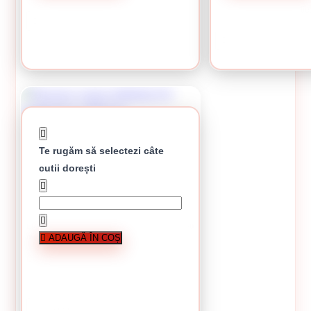
Cutie de 1.7 kg
Preț per cutie
CUMPĂRĂ
CUMPĂRĂ
Te rugăm să selectezi câte
cutii dorești
Electrozi sudura MONOLITH supertit 3.2 x 350
ADAUGĂ ÎN COȘ
mm
Stoc epuizat
În stoc
22.80 Lei / kilogram
Cutie de 4 kg
Preț per cutie:
57.00 lei
CUMPĂRĂ