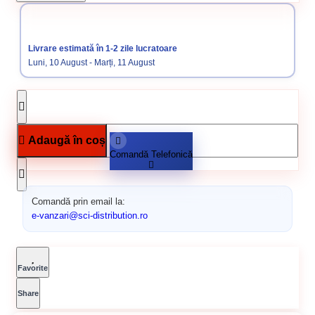
Categorii:
Accesorii si echipament de protectie sudura
Electrozi
sudura
Livrare estimată în 1-2 zile lucratoare
Luni, 10 August - Marți, 11 August
Adaugă în coș
Comandă Telefonică
Comandă prin email la:
e-vanzari@sci-distribution.ro
Favorite
Share