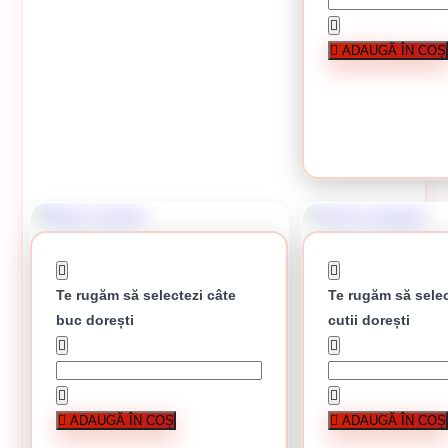
Electrozi sudura INOX 2 
ADAUGĂ ÎN COȘ
143.00 Lei / kg
Preț per cutie:
CUMPĂRĂ
Te rugăm să selectezi câte
Te rugăm să selec
buc dorești
cutii dorești
Masca sudura
Sarma autogen
ADAUGĂ ÎN COȘ
ADAUGĂ ÎN COȘ
23.45 lei / buc
În stoc
24.00 Lei / Kg