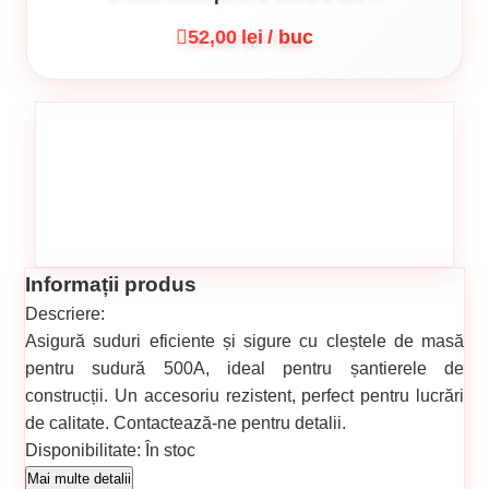
52,00 lei / buc
Informații produs
Descriere:
Asigură suduri eficiente și sigure cu cleștele de masă
pentru sudură 500A, ideal pentru șantierele de
construcții. Un accesoriu rezistent, perfect pentru lucrări
de calitate. Contactează-ne pentru detalii.
Disponibilitate:
În stoc
Cod produs:
00001239
Mai multe detalii