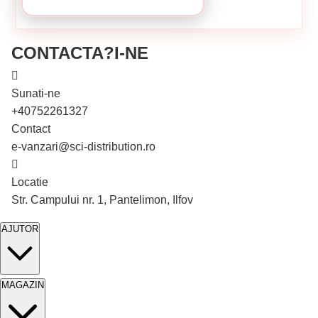
CONTACTA?I-NE
Sunati-ne
+40752261327
Contact
e-vanzari@sci-distribution.ro
Locatie
În stoc
Str. Campului nr. 1, Pantelimon, Ilfov
-16%
AJUTOR
Cutie de 2.5 kg
MAGAZIN