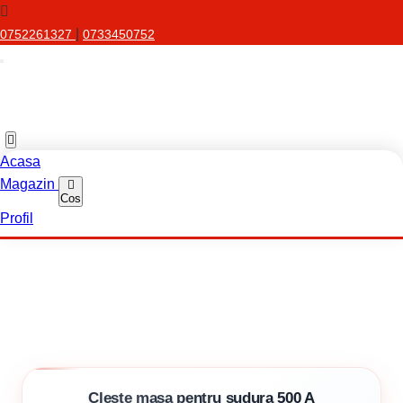
|
0752261327
0733450752
Acasa
Magazin
Cos
Profil
Cleste masa pentru sudura 500 A