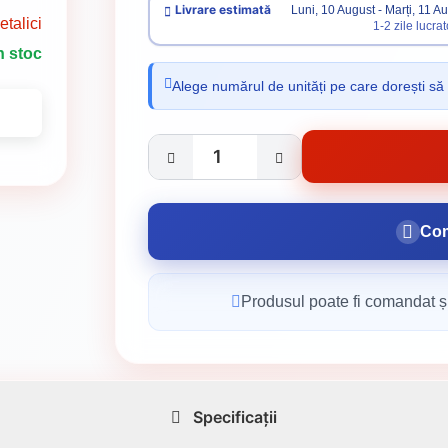
Livrare estimată
Luni, 10 August - Marți, 11 A
talici
1-2 zile lucra
n stoc
Alege numărul de unități pe care dorești să
Com
Produsul poate fi comandat și
Specificații