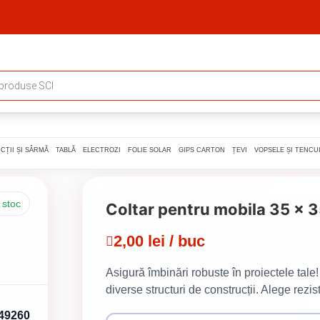
CȚII ȘI SÂRMĂ
TABLĂ
ELECTROZI
FOLIE SOLAR
GIPS CARTON
ȚEVI
VOPSELE ȘI TENCUI
 stoc
Coltar pentru mobila 35 x 
2,00 lei / buc
Asigură îmbinări robuste în proiectele tal
diverse structuri de construcții. Alege rezis
649260