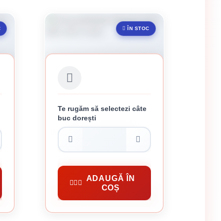
C
ÎN STOC
Te rugăm să selectezi câte
buc dorești
A
ECLISA PERFORATA
IMBINARE LEMN 180 X 40 X 2
MM
4.50 lei / buc
Conectori Metalici
ADAUGĂ ÎN
COȘ
CUMPĂRĂ