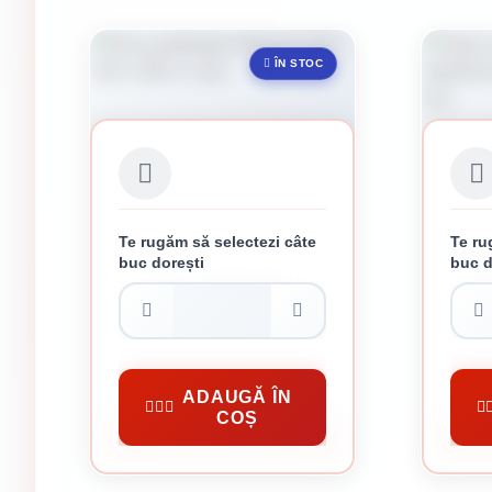
ÎN STOC
Te rugăm să selectezi câte
Te ru
buc dorești
buc d
PLACA PERFORATA
PAPU
IMBINARE LEMN 120 X 240 X
PICIO
2 MM
X
13 lei / buc
Conectori Metalici
Conector
ADAUGĂ ÎN
COȘ
CUMPĂRĂ