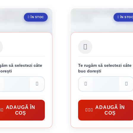
ÎN STOC
ÎN STO
găm să selectezi câte
Te rugăm să selectezi câte
orești
buc dorești
C REAZEM U SU CU
COLTAR PENTRU MOBIL
R IMBINARE LEMN 101
40 X 40 X 16 X 2 MM
 60 X 102 X 4 MM
23 lei / buc
1 lei / buc
i Metalici
Conectori Metalici
ADAUGĂ ÎN
ADAUGĂ ÎN
COȘ
COȘ
CUMPĂRĂ
CUMPĂRĂ