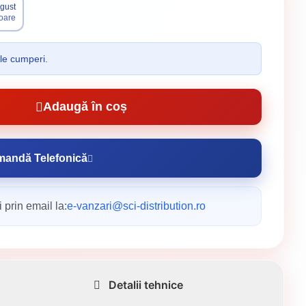
ugust
toare
 le cumperi.
Adaugă în coș
andă Telefonică
 prin email la:
e-vanzari@sci-distribution.ro
Detalii tehnice