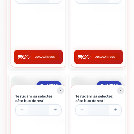
CUTIE DE 100 BUCATI
CUTIE DE 1000 BUCATI
DIBLU CUI PERCUTIE 8 X 140
SURUB PENTRU GIPS-CARTON
MM
3.5 X 25 MM KOELNER
0.75 Lei / buc
0.04 Lei / buc
Preț per pachet:
75.00 lei
Preț per pachet:
41.00 lei
ADAUGĂ ÎN COȘ
ADAUGĂ ÎN COȘ
CUMPĂRĂ
CUMPĂRĂ
ÎN STOC
ÎN STOC
Te rugăm să selectezi
Te rugăm să selectezi
câte buc dorești
câte buc dorești
CUTIE DE 100 BUCATI
CUTIE DE 100 BUCATI
DIBLU CUI PERCUTIE 10 X 140
DIBLU CUI PERCUTIE 10 X 100