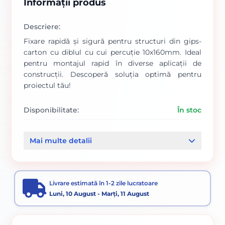
Informații produs
Descriere:
Fixare rapidă și sigură pentru structuri din gips-
carton cu diblul cu cui percuție 10x160mm. Ideal
pentru montajul rapid în diverse aplicații de
construcții. Descoperă soluția optimă pentru
proiectul tău!
Disponibilitate:
În stoc
Cod produs:
00000268
Mai multe detalii
Categorii:
Dibluri
Suruburi si dibluri
Sistem gips - carton
Livrare estimată în 1-2 zile lucratoare
Luni, 10 August - Marți, 11 August