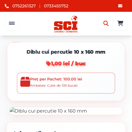
0752261327
|
0733450752
Diblu cui percutie 10 x 160 mm
1,00 lei / buc
Preț per Pachet: 100.00 lei
Ambalare: Cutie de 100 bucati