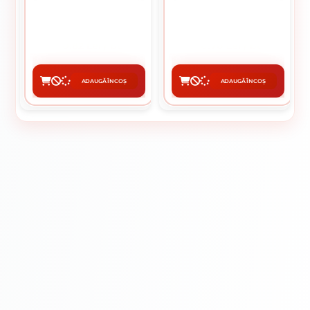
MM
MM
0.82 Lei / buc
0.70 Lei / buc
Preț per pachet:
82.00 lei
Preț per pachet:
70.00 lei
ADAUGĂ ÎN COȘ
ADAUGĂ ÎN COȘ
CUMPĂRĂ
CUMPĂRĂ