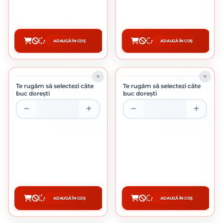
0.55 Lei / buc
0.57 Lei / buc
Preț per pachet:
55.00 lei
Preț per pachet:
57.00 lei
ADAUGĂ ÎN COȘ
ADAUGĂ ÎN COȘ
CUMPĂRĂ
CUMPĂRĂ
ÎN STOC
ÎN STOC
Te rugăm să selectezi câte
Te rugăm să selectezi câte
buc dorești
buc dorești
CUTIE DE 100 BUCATI
CUTIE DE 100 BUCATI
DIBLU CUI PERCUTIE 8 X 120 MM
DIBLU CUI PERCUTIE 8 X 140 MM
0.70 Lei / buc
0.75 Lei / buc
Preț per pachet:
70.00 lei
Preț per pachet:
75.00 lei
ADAUGĂ ÎN COȘ
ADAUGĂ ÎN COȘ
CUMPĂRĂ
CUMPĂRĂ