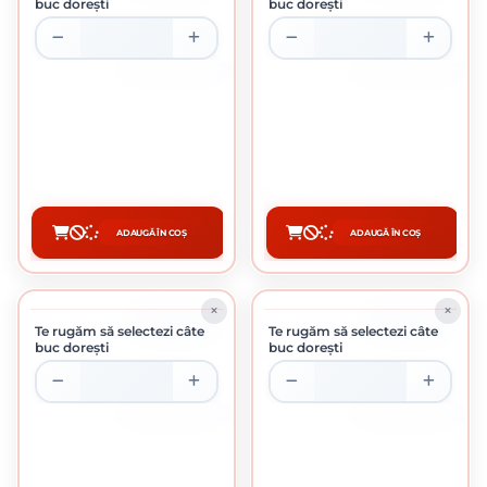
buc dorești
buc dorești
CUTIE DE 100 BUCATI
CUTIE DE 100 BUCATI
DIBLU CUI PERCUTIE 6 X 60 MM
DIBLU CUI PERCUTIE 6 X 80 MM
0.25 Lei / buc
0.50 Lei / buc
Preț per pachet:
25.00 lei
Preț per pachet:
50.00 lei
ADAUGĂ ÎN COȘ
ADAUGĂ ÎN COȘ
CUMPĂRĂ
CUMPĂRĂ
ÎN STOC
ÎN STOC
Te rugăm să selectezi câte
Te rugăm să selectezi câte
buc dorești
buc dorești
CUTIE DE 100 BUCATI
CUTIE DE 100 BUCATI
DIBLU CUI PERCUTIE 8 X 60 MM
DIBLU CUI PERCUTIE 8 X 80 MM