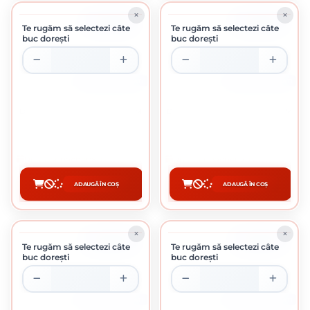
ÎN STOC
ÎN STOC
Te rugăm să selectezi câte
Te rugăm să selectezi câte
buc dorești
buc dorești
CUTIE DE 100 BUCATI
CUTIE DE 100 BUCATI
DIBLU CUI PERCUTIE 8 X 160 MM
DIBLU CUI PERCUTIE 10 X 100 MM
0.80 Lei / buc
0.70 Lei / buc
Preț per pachet:
80.00 lei
Preț per pachet:
70.00 lei
ADAUGĂ ÎN COȘ
ADAUGĂ ÎN COȘ
CUMPĂRĂ
CUMPĂRĂ
ÎN STOC
ÎN STOC
Te rugăm să selectezi câte
Te rugăm să selectezi câte
buc dorești
buc dorești
CUTIE DE 100 BUCATI
CUTIE DE 100 BUCATI