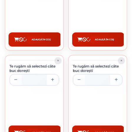
DIBLU CUI PERCUTIE 10 X 120 MM
DIBLU CUI PERCUTIE 10 X 140 MM
0.97 Lei / buc
0.82 Lei / buc
Preț per pachet:
97.00 lei
Preț per pachet:
82.00 lei
ADAUGĂ ÎN COȘ
ADAUGĂ ÎN COȘ
CUMPĂRĂ
CUMPĂRĂ
ÎN STOC
ÎN STOC
Te rugăm să selectezi câte
Te rugăm să selectezi câte
buc dorești
buc dorești
CUTIE DE 100 BUCATI
CUTIE DE 100 BUCATI
DIBLU CUI PERCUTIE 10 X 160 MM
DIBLU CUI PERCUTIE 8 X 100 MM
1.00 Lei / buc
0.60 Lei / buc
Preț per pachet:
100.00 lei
Preț per pachet:
60.00 lei