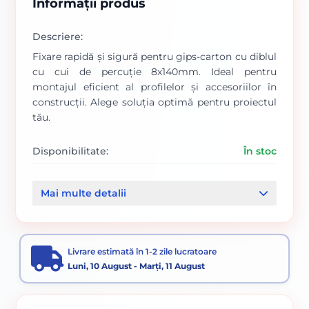
Informații produs
Descriere:
Fixare rapidă și sigură pentru gips-carton cu diblul
cu cui de percuție 8x140mm. Ideal pentru
montajul eficient al profilelor și accesoriilor în
construcții. Alege soluția optimă pentru proiectul
tău.
Disponibilitate:
În stoc
Cod produs:
00000274
Mai multe detalii
Categorii:
Dibluri
Suruburi si dibluri
Sistem gips - carton
Livrare estimată în 1-2 zile lucratoare
Luni, 10 August - Marți, 11 August