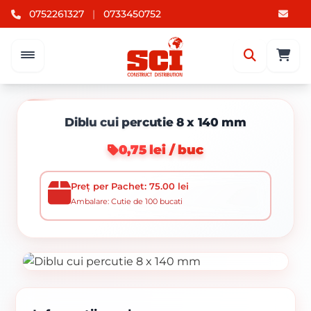
0752261327
|
0733450752
Diblu cui percutie 8 x 140 mm
0,75 lei / buc
Preț per Pachet: 75.00 lei
Ambalare: Cutie de 100 bucati