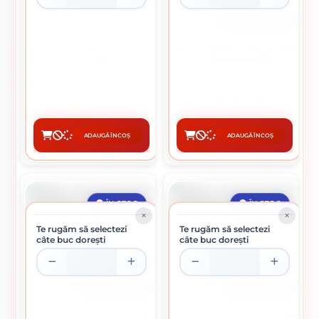
CUTIE DE 1000 BUCATI
DIBLU AUTOFILETANT ATH
SURUB PENTRU GIPS-CARTON
MELC PLASTIC
3.5 X 25 MM KOELNER
0.04 Lei / buc
0.35 lei / buc
Preț per pachet:
41.00 lei
ADAUGĂ ÎN COȘ
ADAUGĂ ÎN COȘ
CUMPĂRĂ
CUMPĂRĂ
ÎN STOC
ÎN STOC
Te rugăm să selectezi
Te rugăm să selectezi
câte buc dorești
câte buc dorești
CUTIE DE 100 BUCATI
CUTIE DE 100 BUCATI
DIBLU CUI PERCUTIE 10 X 120
DIBLU CUI PERCUTIE 10 X 100