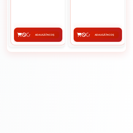
MM
MM
0.97 Lei / buc
0.70 Lei / buc
Preț per pachet:
97.00 lei
Preț per pachet:
70.00 lei
ADAUGĂ ÎN COȘ
ADAUGĂ ÎN COȘ
CUMPĂRĂ
CUMPĂRĂ