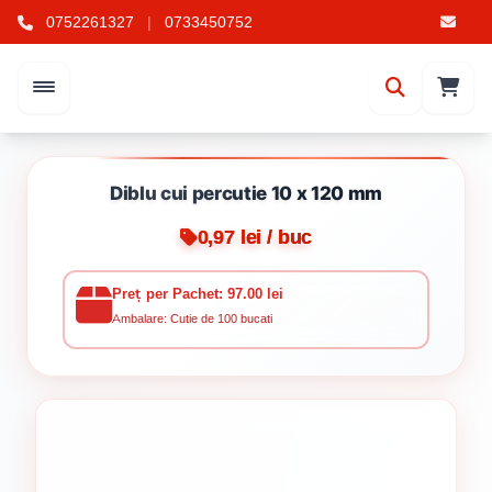
0752261327
|
0733450752
Diblu cui percutie 10 x 120 mm
0,97 lei / buc
Preț per Pachet: 97.00 lei
Ambalare: Cutie de 100 bucati