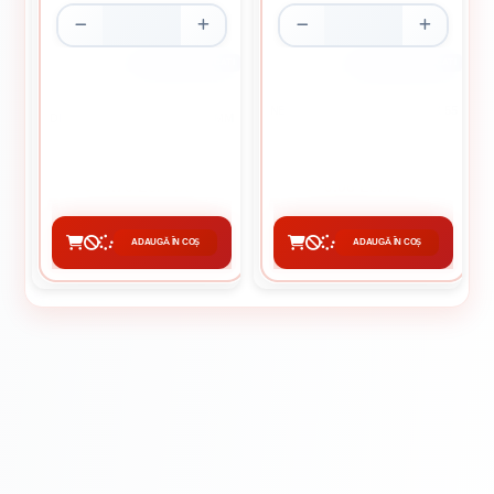
CUTIE DE 100 BUCATI
CUTIE DE 1000 BUCATI
NEGRESE PENTRU LEMN 3.5 X 55
DIBLU CUI PERCUTIE 8 X 120 MM
MM
0.70 Lei / buc
0.06 Lei / buc
Preț per pachet:
70.00 lei
Preț per pachet:
60.00 lei
ADAUGĂ ÎN COȘ
ADAUGĂ ÎN COȘ
CUMPĂRĂ
CUMPĂRĂ