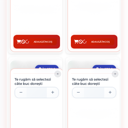
DISC DIAMANTAT KLINGSPOR
DISC DIAMANTAT DE TIP OALĂ
DT 300 U EXTRA, 115 X 1,6 X
KLINGSPOR, DS 300 B, 180 X 8
22,23 MM 8 SEGMENTE 37,3 X
X 22,23 MM 22 SEGMENTE
1,6 X 7 MM
311.97 lei / buc
49.50 lei / buc
ADAUGĂ ÎN COȘ
ADAUGĂ ÎN COȘ
CUMPĂRĂ
CUMPĂRĂ
ÎN STOC
ÎN STOC
Te rugăm să selectezi
Te rugăm să selectezi
câte buc dorești
câte buc dorești
DISC DIAMANTAT KLINGSPOR,
DT 300 U EXTRA, 125 X 1,6 X
DISC DIAMANTAT SEGMENTAT
22,23 MM 9 SEGMENTE 36,4 X
D180
1,6 X 7 MM