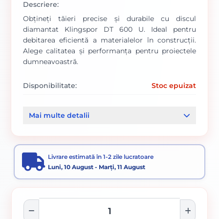
Descriere:
Obțineți tăieri precise și durabile cu discul
diamantat Klingspor DT 600 U. Ideal pentru
debitarea eficientă a materialelor în construcții.
Alege calitatea și performanța pentru proiectele
dumneavoastră.
Disponibilitate:
Stoc epuizat
Cod produs:
1111/ 325196
Mai multe detalii
Categorii:
Disc diamantat
Accesorii pentru tăiere, degroșare și periere
Livrare estimată în 1-2 zile lucratoare
Luni, 10 August - Marți, 11 August