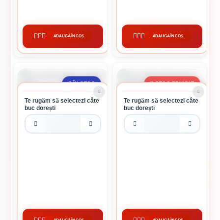
176.73 lei / buc
490.93 lei / buc
ADAUGĂ ÎN COȘ
ADAUGĂ ÎN COȘ
CUMPĂRĂ
CUMPĂRĂ
ÎN STOC
STOC EPUIZAT
Te rugăm să selectezi câte
Te rugăm să selectezi câte
buc dorești
buc dorești
DISC DIAMANTAT DE TIP OALĂ
DISC DIAMANTAT CONTINUU
KLINGSPOR, DS 300 B, 180 X 8 X
D125
22,23 MM 22 SEGMENTE
13.33 lei / buc
311.97 lei / buc