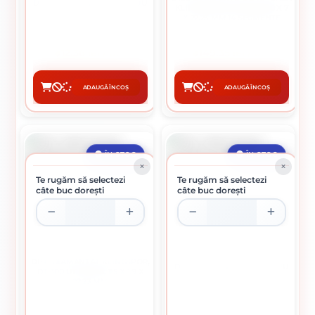
DISC DIAMANTAT CONTINUU
KLINGSPOR, DS 300 B, 100 X 7
D115
X 22,23 MM 14 SEGMENTE
12.36 lei / buc
149.35 lei / buc
ADAUGĂ ÎN COȘ
ADAUGĂ ÎN COȘ
CUMPĂRĂ
CUMPĂRĂ
ÎN STOC
ÎN STOC
Te rugăm să selectezi
Te rugăm să selectezi
câte buc dorești
câte buc dorești
DISC DIAMANTAT KLINGSPOR,
DISC DIAMANTAT CONTINUU
DT 300 UT EXTRA, 115 X 1,9 X
D125
22,23 MM