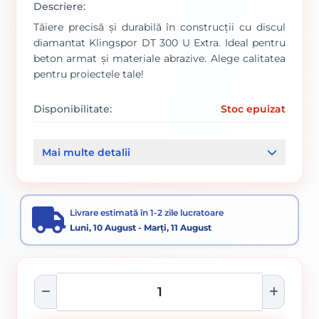
Descriere:
Tăiere precisă și durabilă în construcții cu discul
diamantat Klingspor DT 300 U Extra. Ideal pentru
beton armat și materiale abrazive. Alege calitatea
pentru proiectele tale!
Disponibilitate:
Stoc epuizat
Cod produs:
1074/ 326831
Mai multe detalii
Categorii:
Disc diamantat
Accesorii pentru tăiere, degroșare și periere
Livrare estimată în 1-2 zile lucratoare
Luni, 10 August - Marți, 11 August