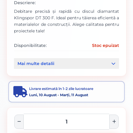
Descriere:
Debitare precisă și rapidă cu discul diamantat
Klingspor DT 300 F. Ideal pentru tăierea eficientă a
materialelor de construcții. Alege calitatea pentru
proiectele tale!
Disponibilitate:
Stoc epuizat
Cod produs:
1067/ 325454
Mai multe detalii
Categorii:
Disc diamantat
Accesorii pentru tăiere, degroșare și periere
Livrare estimată în 1-2 zile lucratoare
Luni, 10 August - Marți, 11 August