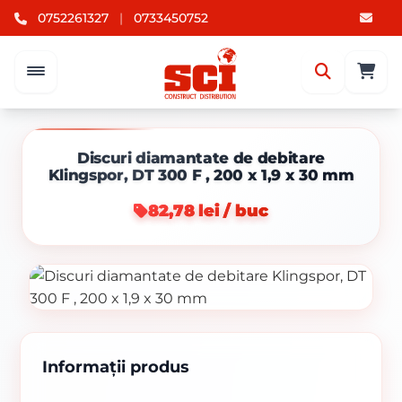
0752261327
|
0733450752
Discuri diamantate de debitare
Klingspor, DT 300 F , 200 x 1,9 x 30 mm
82,78 lei / buc
Informații produs