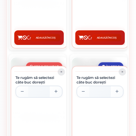
DISC DIAMANTAT SEGMENTAT
KLINGSPOR, DS 600 B, 115 X 8,2
D230
X 22,23 MM 16 SEGMENTE
402.06 lei / buc
50.14 lei / buc
ADAUGĂ ÎN COȘ
ADAUGĂ ÎN COȘ
CUMPĂRĂ
CUMPĂRĂ
STOC EPUIZAT
ÎN STOC
Te rugăm să selectezi
Te rugăm să selectezi
câte buc dorești
câte buc dorești
DISC DIAMANTAT DE TIP OALĂ
DISC DIAMANTAT CONTINUU
KLINGSPOR, DS 600 A, 180 X 7,8
D115
X 22,23 MM 22 SEGMENTE