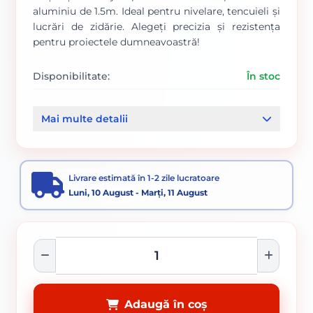
aluminiu de 1.5m. Ideal pentru nivelare, tencuieli și
lucrări de zidărie. Alegeți precizia și rezistența
pentru proiectele dumneavoastră!
Disponibilitate:
În stoc
Cod produs:
417
Mai multe detalii
Categorii:
Unelte santier
Unelte si scule
Livrare estimată în 1-2 zile lucratoare
Luni, 10 August - Marți, 11 August
Adaugă în coș