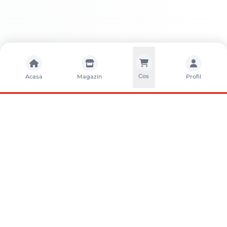
Cos
Acasa
Magazin
Profil
CONTACTA?I-NE
Sunati-ne
+40752261327