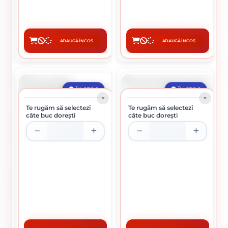
17.48 lei / buc
4.48 lei / buc
ADAUGĂ ÎN COȘ
ADAUGĂ ÎN COȘ
CUMPĂRĂ
CUMPĂRĂ
ÎN STOC
ÎN STOC
Te rugăm să selectezi
Te rugăm să selectezi
câte buc dorești
câte buc dorești
PRELUNGITOR TELESCOPIC
SCARA DUBLA DE LEMN
PENTRU TRAFALET 1.6 - 3 M
63.83 lei / buc
185.21 lei / buc