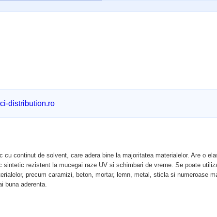
i-distribution.ro
 continut de solvent, care adera bine la majoritatea materialelor. Are o elasticit
sintetic rezistent la mucegai raze UV si schimbari de vreme. Se poate utiliza la
terialelor, precum caramizi, beton, mortar, lemn, metal, sticla si numeroase m
ai buna aderenta.