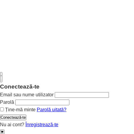
Conectează-te
Email sau nume utilizator
Parolă
Ține-mă minte
Parolă uitată?
Conectează-te
Nu ai cont?
Înregistrează-te