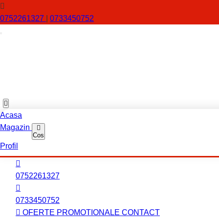
0752261327
|
0733450752
Acasa
Magazin
Cos
Profil
0752261327
0733450752
OFERTE PROMOTIONALE
CONTACT