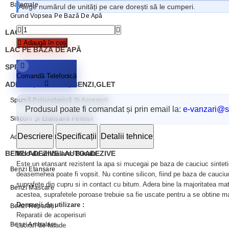
Balamale
Alege numărul de unități pe care dorești să le cumperi.
Grund Vopsea Pe Bază De Apă
LAC PE BAZĂ DE SOLVENT
Adaugă în coș
LAC PE BAZĂ DE APĂ
SPRAY VOPSEA
Comandă Telefonică
ADEZIVI, SILICONI, BENZI,GLET
Spumă Poliuretanică Și Accesorii
Produsul poate fi comandat și prin email la:
e-vanzari@sc
Siliconi Și Etansanti Penosil
Descriere
Specificații
Detalii tehnice
Adezivi Penosil
BENZI ADEZIVE / AUTOADEZIVE
Mod de ambalare: Bucata.
Este un etansant rezistent la apa si mucegai pe baza de cauciuc sintetic cu
Benzi Etanșare
deasemenea poate fi vopsit. Nu contine silicon, fiind pe baza de cauciuc 
suprafete din cupru si in contact cu bitum. Adera bine la majoritatea ma
Benzi Mascare
acestea, suprafetele poroase trebuie sa fie uscate pentru a se obtine m
Domenii de utilizare :
Benzi Reparații
Reparatii de acoperisuri
Benzi Ambalare
Lucrari de fatade