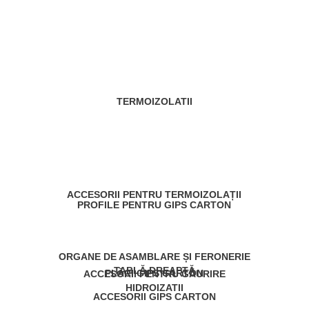
TERMOIZOLATII
ACCESORII PENTRU TERMOIZOLAȚII
PROFILE PENTRU GIPS CARTON
ORGANE DE ASAMBLARE ȘI FERONERIE
TABLĂ DREAPTĂ
PLĂCI GIPS CARTON
ACCESORII PENTRU GĂURIRE
HIDROIZATII
ACCESORII GIPS CARTON