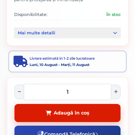
Disponibilitate:
În stoc
Cod produs:
SVN5093923
Mai multe detalii
Categorii:
PE BAZA DE SOLVENT
PE BAZA DE SOLVENT
Vopsele pentru lemn și metal
Livrare estimată în 1-2 zile lucratoare
Vopsea aspect lovitură de ciocan
Vopsele
Luni, 10 August - Marți, 11 August
Adaugă în coș
Comandă Telefonică