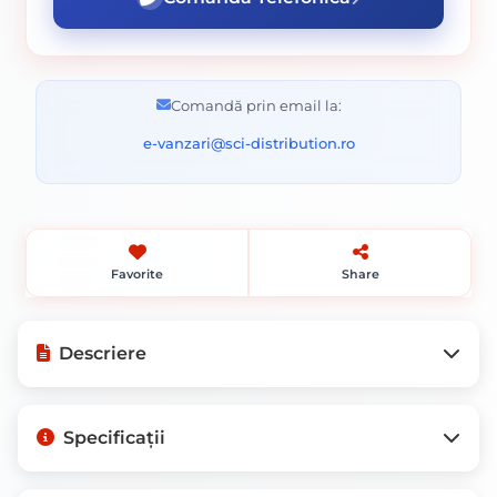
Comandă prin email la:
e-vanzari@sci-distribution.ro
Favorite
Share
Descriere
Vopsea Metalică HAMMERITE LUCIOS
Specificații
AURIU 0.75L: Strălucire și Protecție
pentru Metalul Tău