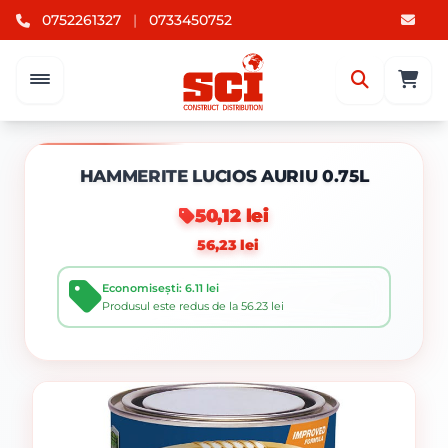
0752261327
|
0733450752
HAMMERITE LUCIOS AURIU 0.75L
50,12 lei
56,23 lei
Economisești: 6.11 lei
Produsul este redus de la 56.23 lei