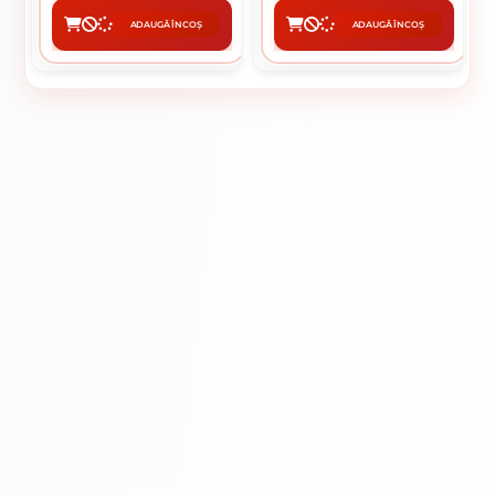
ADAUGĂ ÎN COȘ
ADAUGĂ ÎN COȘ
CUMPĂRĂ
CUMPĂRĂ
HAMMERITE LUCIOS
AURIU 0.75L
Montaj