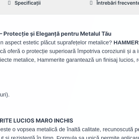
Specificații
Întrebări frecvent
otecție și Eleganță pentru Metalul Tău
i un aspect estetic plăcut suprafețelor metalice?
HAMMERI
ă oferă o protecție superioară împotriva coroziunii și a in
biecte metalice, Hammerite garantează un finisaj lucios, r
uri).
MERITE LUCIOS MARO INCHIS
este o vopsea metalică de înaltă calitate, recunoscută p
cut și rezistență în timp. Formula sa unică permite aplica