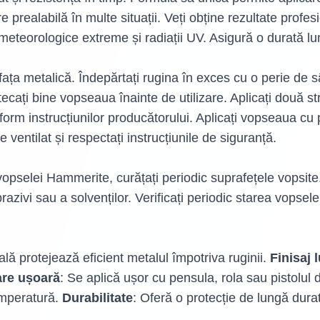
e prealabilă în multe situații. Veți obține rezultate prof
ții meteorologice extreme și radiații UV. Asigură o durată l
afața metalică. Îndepărtați rugina în exces cu o perie de
stecați bine vopseaua înainte de utilizare. Aplicați două s
form instrucțiunilor producătorului. Aplicați vopseaua cu p
e ventilat și respectați instrucțiunile de siguranță.
vopselei Hammerite, curățați periodic suprafețele vopsite
brazivi sau a solvenților. Verificați periodic starea vopsele
lă protejează eficient metalul împotriva ruginii.
Finisaj 
are ușoară
: Se aplică ușor cu pensula, rola sau pistolul 
temperatură.
Durabilitate
: Oferă o protecție de lungă dura