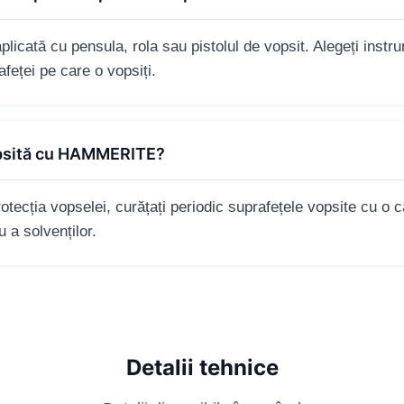
icată cu pensula, rola sau pistolul de vopsit. Alegeți instru
feței pe care o vopsiți.
opsită cu HAMMERITE?
tecția vopselei, curățați periodic suprafețele vopsite cu o 
u a solvenților.
Detalii tehnice