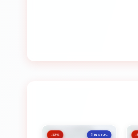
-12%
-
ÎN STOC