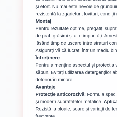
și efort. Nu mai este nevoie de grunduir
rezistentă la zgârieturi, lovituri, condi
Montaj
Pentru rezultate optime, pregătiți supr
de praf, grăsimi și alte impurități. Ame
lăsând timp de uscare între straturi con
Asigurați-vă că lucrați într-un mediu bin
Întreținere
Pentru a menține aspectul și protecția 
săpun. Evitați utilizarea detergenților a
deteriorări minore.
Avantaje
Protecție anticorozivă
: Formula specia
și modern suprafețelor metalice.
Aplic
Rezistă la ploaie, soare și variații de 
frecvente.