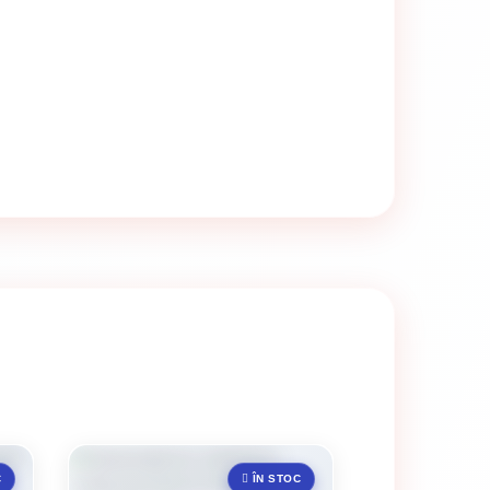
C
ÎN STOC