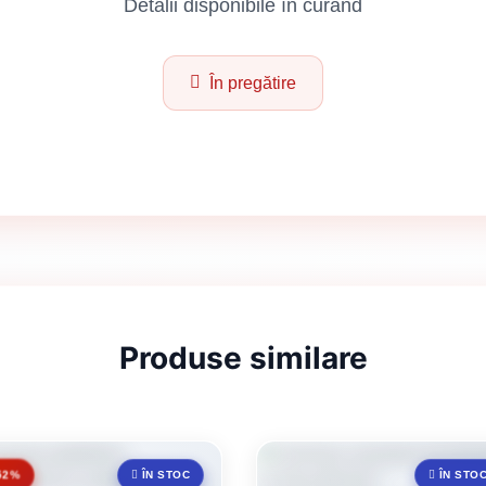
Detalii disponibile în curând
În pregătire
Produse similare
52%
ÎN STOC
ÎN STO