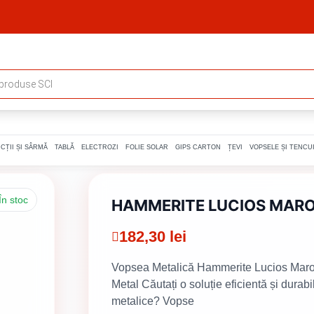
CȚII ȘI SÂRMĂ
TABLĂ
ELECTROZI
FOLIE SOLAR
GIPS CARTON
ȚEVI
VOPSELE ȘI TENCUI
În stoc
HAMMERITE LUCIOS MARO 
182,30
lei
Vopsea Metalică Hammerite Lucios Maro Î
Metal Căutați o soluție eficientă și durab
metalice? Vopse