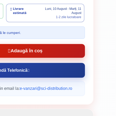
Livrare
Luni, 10 August - Marți, 11
estimată
August
1-2 zile lucratoare
ă le cumperi.
Adaugă în coș
dă Telefonică
n email la:
e-vanzari@sci-distribution.ro