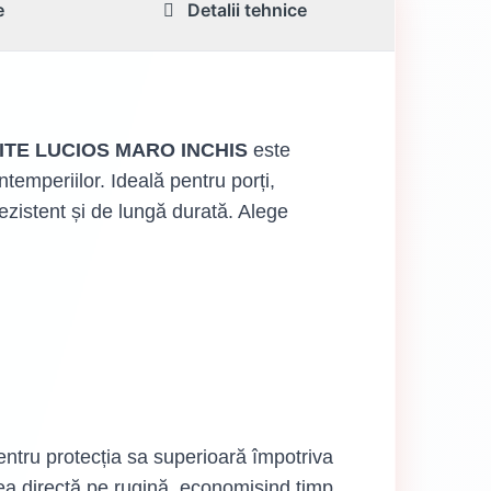
e
Detalii tehnice
TE LUCIOS MARO INCHIS
este
temperiilor. Ideală pentru porți,
ezistent și de lungă durată. Alege
entru protecția sa superioară împotriva
rea directă pe rugină, economisind timp