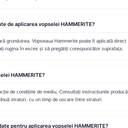
inte de aplicarea vopselei HAMMERITE?
ră grunduirea. Vopseaua Hammerite poate fi aplicată direct 
ați rugina în exces și să pregătiți corespunzător suprafața.
pselei HAMMERITE?
ție de condițiile de mediu. Consultați instrucțiunile producăt
ouă straturi, cu un timp de uscare între straturi.
date pentru aplicarea vopselei HAMMERITE?