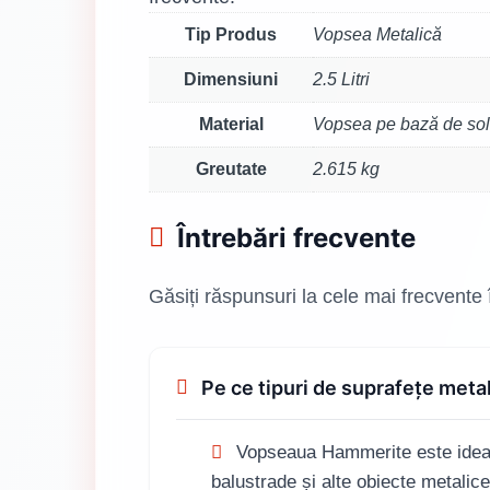
Tip Produs
Vopsea Metalică
Dimensiuni
2.5 Litri
Material
Vopsea pe bază de sol
Greutate
2.615 kg
Întrebări frecvente
Găsiți răspunsuri la cele mai frecvente
Pe ce tipuri de suprafețe me
Vopseaua Hammerite este ideală 
balustrade și alte obiecte metalice