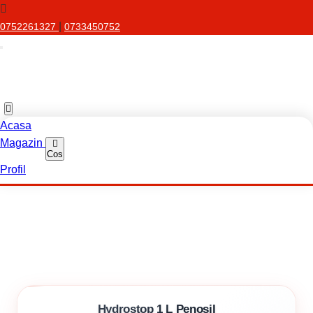
|
0752261327
0733450752
Acasa
Magazin
Cos
Profil
Hydrostop 1 L Penosil