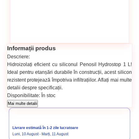
Informații produs
Descriere:
Hidroizolați eficient cu siliconul Penosil Hydrostop 1 L!
Ideal pentru etanșări durabile în construcții, acest silicon
rezistent protejează împotriva infiltrațiilor. Aflați mai multe
detalii despre specificații.
Disponibilitate:
În stoc
Cod produs:
868
Mai multe detalii
Categorii:
Siliconi și etansanti Penosil
Livrare estimată în 1-2 zile lucratoare
Luni, 10 August - Marți, 11 August