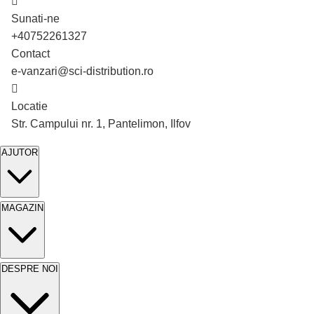
Sunati-ne
+40752261327
Contact
e-vanzari@sci-distribution.ro
Locatie
În stoc
Str. Campului nr. 1, Pantelimon, Ilfov
AJUTOR
MAGAZIN
DESPRE NOI