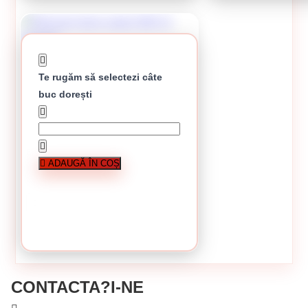
Te rugăm să selectezi câte
buc dorești
Etansant sticla salam 600 ml Penosil
ADAUGĂ ÎN COȘ
În stoc
56.23 lei / buc
Stoc epuizat
CUMPĂRĂ
CONTACTA?I-NE