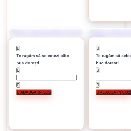
CUMPĂRĂ
Te rugăm să selectezi câte
Te rugăm să selec
buc dorești
buc dorești
Silicon sanitar alb 280 ml Penosil
Silicon universal maro 280
ADAUGĂ ÎN COȘ
ADAUGĂ ÎN COȘ
23.84 lei / buc
În stoc
25.72 lei
CUMPĂRĂ
CUMPĂRĂ