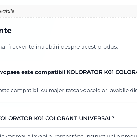
vabile
ente
mai frecvente întrebări despre acest produs.
de vopsea este compatibil KOLORATOR K01 COL
e compatibil cu majoritatea vopselelor lavabile dis
ă KOLORATOR K01 COLORANT UNIVERSAL?
în vopseaua lavabilă, respectând instrucțiunile produ