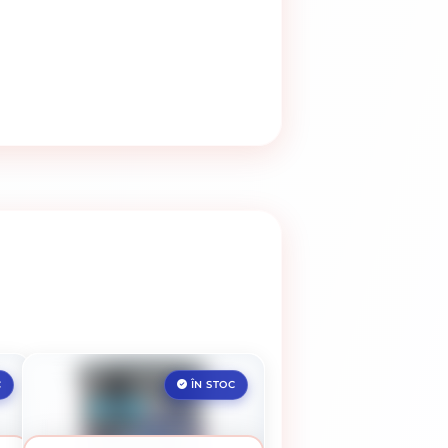
C
ÎN STOC