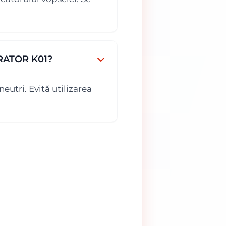
LORATOR K01?
eutri. Evită utilizarea