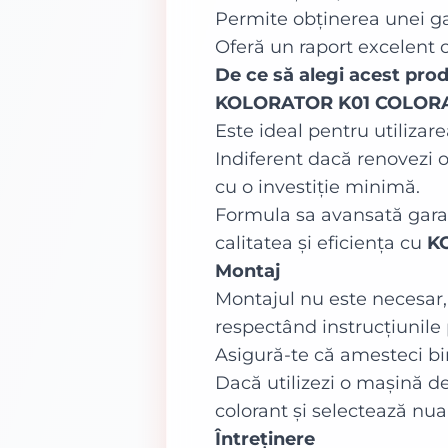
Permite obținerea unei g
Oferă un raport excelent c
De ce să alegi acest pro
KOLORATOR K01 COLOR
Este ideal pentru utilizar
Indiferent dacă renovezi o
cu o investiție minimă.
Formula sa avansată garan
calitatea și eficiența cu
K
Montaj
Montajul nu este necesar,
respectând instrucțiunile
Asigură-te că amesteci bin
Dacă utilizezi o mașină d
colorant și selectează nua
Întreținere