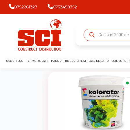
0752261327
0733450752
OSB SI TEGO
TERMOIZOLATII
PANOURI BORDURATE SI PLASE DE GARD
CUIE CONSTR