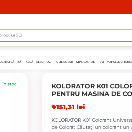
UCȚII ȘI SÂRMĂ
TABLĂ
ELECTROZI
FOLIE SOLAR
GIPS CARTON
ȚEVI
VOPSELE ȘI TENCU
În stoc
KOLORATOR K01 COLO
PENTRU MASINA DE CO
151,31 lei
KOLORATOR K01 Colorant Universal 
de Colorat Căutați un colorant uni