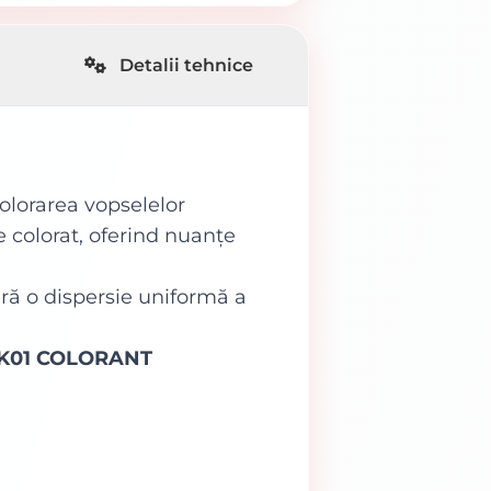
Detalii tehnice
colorarea vopselelor
e colorat, oferind nuanțe
ură o dispersie uniformă a
R K01 COLORANT