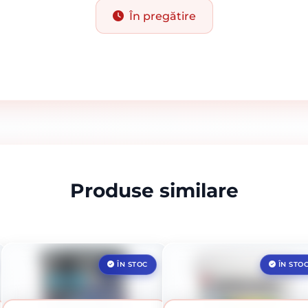
În pregătire
Produse similare
ÎN STOC
ÎN STO