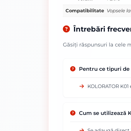
Compatibilitate
Vopsele la
Întrebări frecv
Găsiți răspunsuri la cele 
Pentru ce tipuri 
KOLORATOR K01 est
Cum se utilizeaz
Se adaugă direct 