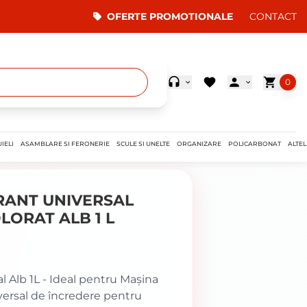
OFERTE PROMOTIONALE
CONTACT
0
IELI
ASAMBLARE SI FERONERIE
SCULE SI UNELTE
ORGANIZARE
POLICARBONAT
ALTEL
RANT UNIVERSAL
LORAT ALB 1 L
Alb 1L - Ideal pentru Mașina
versal de încredere pentru