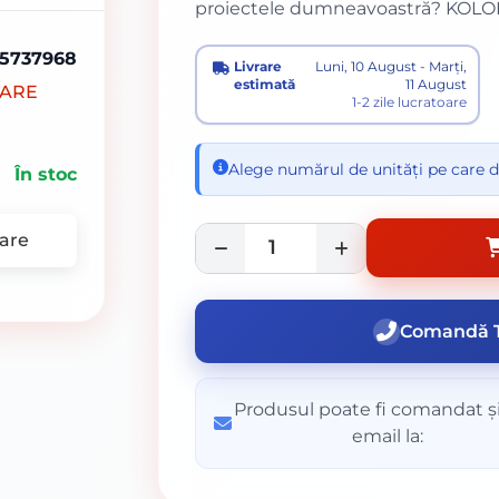
proiectele dumneavoastră? KOL
5737968
Livrare
Luni, 10 August - Marți,
estimată
11 August
RARE
1-2 zile lucratoare
Alege numărul de unități pe care d
În stoc
are
Comandă T
Produsul poate fi comandat și
email la: