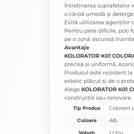
Întreținerea suprafețelor 
o cârpă umedă și detergen
Evită utilizarea agenților
Pentru pete dificile, poți 
pe o zonă ascunsă înainte
Avantaje
KOLORATOR K01 COLOR
precisă și uniformă, econo
Produsul este rezistent la
estetic plăcut și de o prot
Alege
KOLORATOR K01 
construcție sau renovare.
Tip Produs
Colorant 
Culoare
Alb
Volum
1 Litru