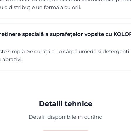
 o distribuție uniformă a culorii.
treținere specială a suprafețelor vopsite cu KO
ste simplă. Se curăță cu o cârpă umedă și detergenți n
 abrazivi.
Detalii tehnice
Detalii disponibile în curând