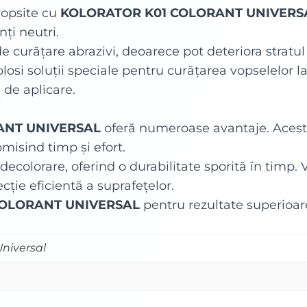
vopsite cu
KOLORATOR K01 COLORANT UNIVERS
ți neutri.
 de curățare abrazivi, deoarece pot deteriora stratu
folosi soluții speciale pentru curățarea vopselelor l
 de aplicare.
ANT UNIVERSAL
oferă numeroase avantaje. Acesta
misind timp și efort.
 decolorare, oferind o durabilitate sporită în timp.
ecție eficientă a suprafețelor.
COLORANT UNIVERSAL
pentru rezultate superioare
Universal