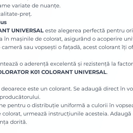
ame variate de nuanțe.
alitate-preț.
dus
ANT UNIVERSAL
este alegerea perfectă pentru ori
ea în mașinile de colorat, asigurând o acoperire un
 cameră sau vopsești o fațadă, acest colorant îți o
tează o aderență excelentă și rezistență la facto
OLORATOR K01 COLORANT UNIVERSAL
.
 deoarece este un colorant. Se adaugă direct în v
 producătorului.
e pentru o distribuție uniformă a culorii în vopse
e colorat, urmează instrucțiunile acesteia. Adaugă
nța dorită.