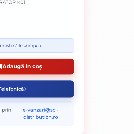
ORATOR K01
orești să le cumperi.
Adaugă în coș
elefonică
 prin
e-vanzari@sci-
distribution.ro