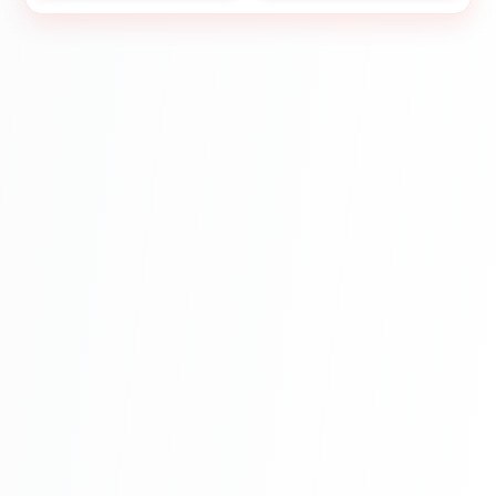
amestecă rapid cu vopseaua.
Economisești timp și obții rezultate
deosebite. Este potrivit atât pentru
profesioniști, cât și pentru pasionații de
DIY.
De asemenea, colorantul oferă o
rezistență ridicată la decolorare. Culoarea
va rămâne vibrantă pentru o perioadă
îndelungată. Investește într-un produs de
calitate superioară, care îți va depăși
așteptările.
Montaj
Utilizarea colorantului
KOLORATOR K04
este simplă și rapidă. Adaugă cantitatea
dorită de colorant în vopsea, respectând
proporțiile recomandate de producătorul