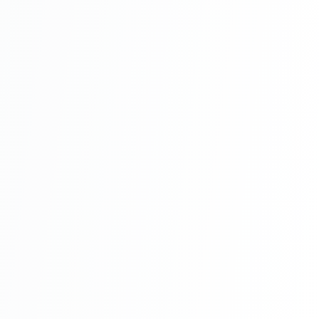
vopselei.
Amestecă bine cu un mixer sau manual,
până obții o culoare uniformă. Asigură-te
că amesteci bine pentru a evita apariția
petelor inestetice.
Testează culoarea pe o suprafață mică
înainte de aplicarea finală. Astfel, vei fi
sigur de rezultatul dorit. Respectă
instrucțiunile producătorului vopselei
pentru rezultate optime.
Întreținere
Pentru a menține culoarea vibrantă,
curăță suprafața vopsită cu o cârpă moale
și umedă. Evită utilizarea detergenților
agresivi, care pot afecta culoarea.
În cazul apariției petelor, șterge-le