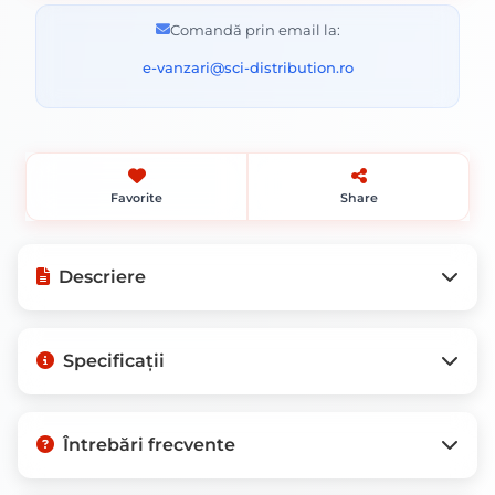
Comandă prin email la:
e-vanzari@sci-distribution.ro
Favorite
Share
Descriere
KOLORATOR K04 COLORANT
Specificații
UNIVERSAL Galben Strălucitor 1L – Culori
Intense pentru Proiectele Tale
Ai nevoie de un colorant de calitate
Tip Produs
Colorant Universal
Întrebări frecvente
pentru proiectele tale?
KOLORATOR K04
Dimensiuni
1 Litru