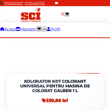
|
0752261327
0733450752
Acasa
Magazin
Profil
Cos
KOLORATOR K07 COLORANT
UNIVERSAL PENTRU MASINA DE
COLORAT GALBEN 1 L
330,66 lei