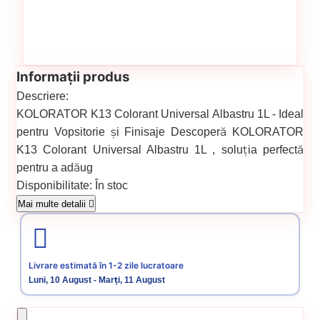
Informații produs
Descriere:
KOLORATOR K13 Colorant Universal Albastru 1L - Ideal
pentru Vopsitorie și Finisaje Descoperă KOLORATOR
K13 Colorant Universal Albastru 1L , soluția perfectă
pentru a adăug
Disponibilitate:
În stoc
Cod produs:
SVN5737980
Mai multe detalii
Categorii:
PIGMENTI DE COLORARE PENTRU MASINA DE
COLORAT
Livrare estimată în 1-2 zile lucratoare
Luni, 10 August - Marți, 11 August