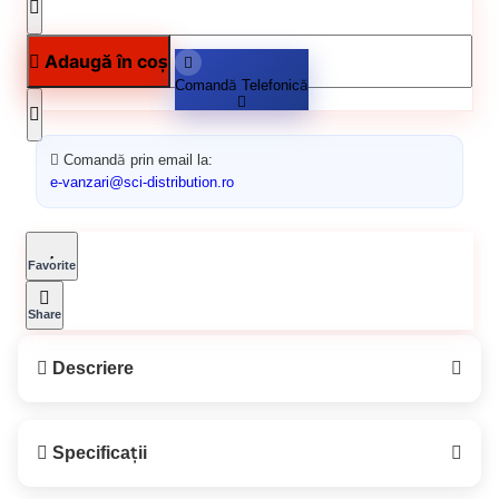
Adaugă în coș
Comandă Telefonică
Comandă prin email la:
e-vanzari@sci-distribution.ro
Favorite
Share
Descriere
KOLORATOR K13 Colorant
Specificații
Universal Albastru 1L –