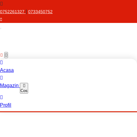
|
0752261327
0733450752
Acasa
Magazin
Cos
Profil