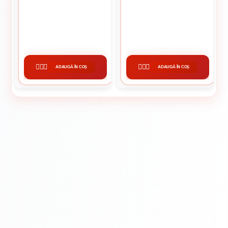
GALETI MORTAR 20L
CAZMA
14.57 lei / buc
13.66 lei / buc
ADAUGĂ ÎN COȘ
ADAUGĂ ÎN COȘ
CUMPĂRĂ
CUMPĂRĂ