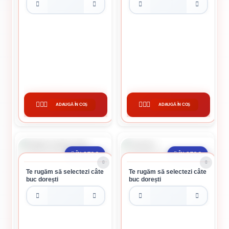
GALEATA FANTANA MICA
MIXER SDS
32.22 lei / buc
13.29 lei / buc
ADAUGĂ ÎN COȘ
ADAUGĂ ÎN COȘ
CUMPĂRĂ
CUMPĂRĂ
ÎN STOC
ÎN STOC
Te rugăm să selectezi câte
Te rugăm să selectezi câte
buc dorești
buc dorești