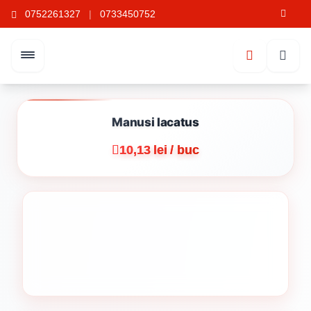
0752261327
|
0733450752
Manusi lacatus
10,13 lei / buc