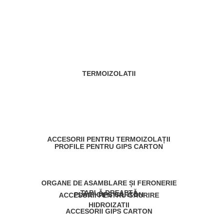
TERMOIZOLATII
ACCESORII PENTRU TERMOIZOLAȚII
PROFILE PENTRU GIPS CARTON
ORGANE DE ASAMBLARE ȘI FERONERIE
TABLĂ DREAPTĂ
PLĂCI GIPS CARTON
ACCESORII PENTRU GĂURIRE
HIDROIZATII
ACCESORII GIPS CARTON