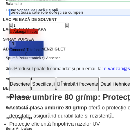
Balamale
Grund Vopsea Pe Bază De Apă
Selectează câte role dorești să cumperi
LAC PE BAZĂ DE SOLVENT
LAC PE BAZĂ DE APĂ
Adaugă în coș
SPRAY VOPSEA
ADEZIVI, SILICONI, BENZI,GLET
Comandă Telefonică
Spumă Poliuretanică Și Accesorii
Produsul poate fi comandat și prin email la:
e-vanzari@sc
Siliconi Și Etansanti Penosil
Adezivi Penosil
Descriere
Specificații
Întrebări frecvente
Detalii tehnice
BENZI ADEZIVE / AUTOADEZIVE
Plasa umbrire 80 gr/mp: Protecți
Benzi Etanșare
Această
plasa umbrire 80 gr/mp
oferă o protecție e
Benzi Mascare
densitate, asigurând durabilitate și rezistență.
Benzi Reparații
Protecție eficientă împotriva razelor UV
Benzi Ambalare