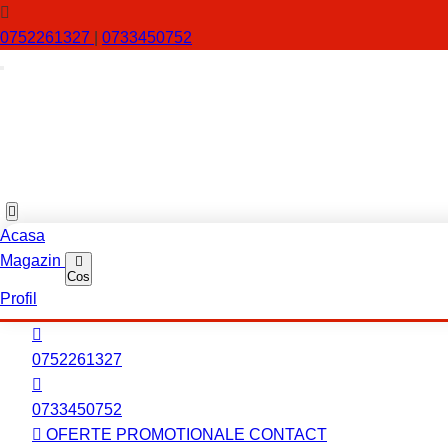
0752261327
|
0733450752
Acasa
Magazin
Cos
Profil
0752261327
0733450752
OFERTE PROMOTIONALE
CONTACT