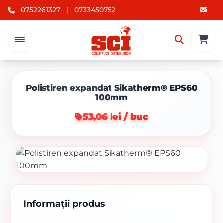
0752261327
|
0733450752
Polistiren expandat Sikatherm® EPS60
100mm
53,06 lei / buc
Informații produs