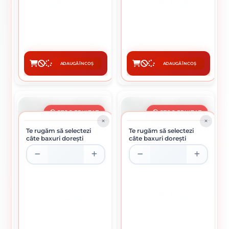
POLISTIREN EXPANDAT
POLISTIREN EXPANDAT
SIKATHERM® EPS60 20MM
SIKATHERM® EPS80 20MM
53.06 lei / buc
61.69 lei / buc
ADAUGĂ ÎN COȘ
ADAUGĂ ÎN COȘ
CUMPĂRĂ
CUMPĂRĂ
STOC EPUIZAT
STOC EPUIZAT
Te rugăm să selectezi
Te rugăm să selectezi
câte baxuri dorești
câte baxuri dorești
POLISTIREN EXPANDAT
POLISTIREN EXPANDAT
SIKATHERM® EPS200 100MM
SIKATHERM® EPS150 100MM