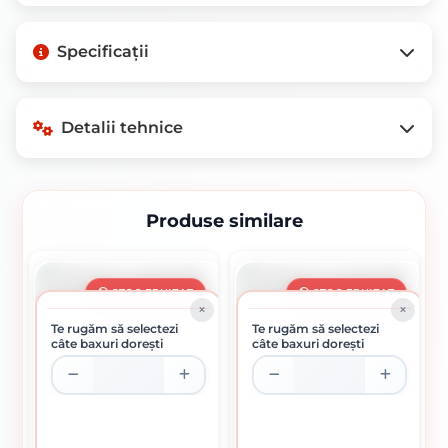
Nu există descriere disponibilă pentru
Specificații
acest produs.
Detalii tehnice
Produse similare
Detalii tehnice
Detalii disponibile în curând
STOC EPUIZAT
STOC EPUIZAT
Te rugăm să selectezi
Te rugăm să selectezi
câte baxuri dorești
câte baxuri dorești
În pregătire