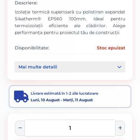
Descriere:
Izolație termică superioară cu polistiren expandat
Sikatherm® EPS60 100mm. Ideal pentru
termoizolații eficiente ale clădirilor. Alege
performanța pentru proiectul tău de construcții.
Disponibilitate:
Stoc epuizat
Cod produs:
000009027
Mai multe detalii
Categorii:
Polistiren Expandat 100mm
Polistiren Expandat 20-200mm
Termosistem
Livrare estimată în 1-2 zile lucratoare
Luni, 10 August - Marți, 11 August