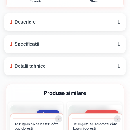
Favorite
Share
Descriere
Nu există descriere disponibilă pentru acest
Specificații
produs.
Detalii tehnice
Produse similare
Detalii tehnice
Detalii disponibile în curând
ÎN STOC
STOC EPUIZAT
Te rugăm să selectezi câte
Te rugăm să selectezi câte
buc dorești
baxuri dorești