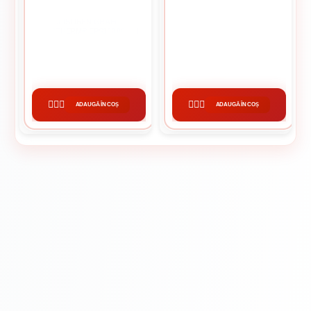
POLISTIREN GRAFITAT
COLTAR PVC + PLASA 2.5 M
SIKATHERM® EPS100 80 MM
111.47 lei / buc
4.60 lei / buc
ADAUGĂ ÎN COȘ
ADAUGĂ ÎN COȘ
CUMPĂRĂ
CUMPĂRĂ