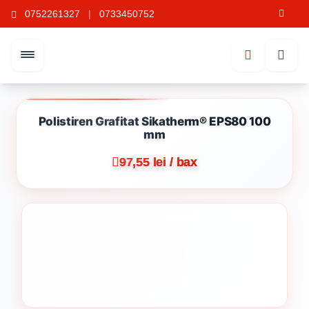
0752261327
|
0733450752
Polistiren Grafitat Sikatherm® EPS80 100
mm
97,55 lei / bax