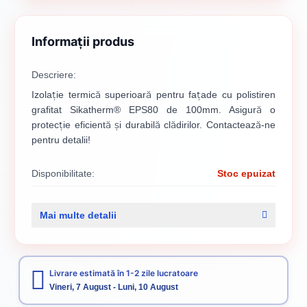
Informații produs
Descriere:
Izolație termică superioară pentru fațade cu polistiren
grafitat Sikatherm® EPS80 de 100mm. Asigură o
protecție eficientă și durabilă clădirilor. Contactează-ne
pentru detalii!
Disponibilitate:
Stoc epuizat
Cod produs:
000009047
Mai multe detalii
Categorii:
Polistiren Expandat Grafitat 50-200mm
Termosistem
Livrare estimată în 1-2 zile lucratoare
Vineri, 7 August - Luni, 10 August