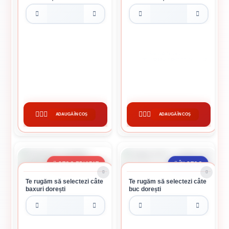
În pregătire
POLISTIREN GRAFITAT
COLTAR ALUMINIU 2.5 M
SIKATHERM® EPS100 100 MM
4.10 lei / buc
111.84 lei / buc
ADAUGĂ ÎN COȘ
ADAUGĂ ÎN COȘ
CUMPĂRĂ
CUMPĂRĂ
STOC EPUIZAT
ÎN STOC
Te rugăm să selectezi câte
Te rugăm să selectezi câte
baxuri dorești
buc dorești