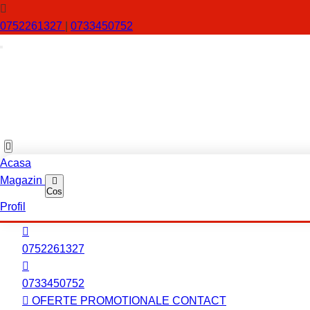
0752261327
|
0733450752
Acasa
Magazin
Cos
Profil
0752261327
0733450752
OFERTE PROMOTIONALE
CONTACT