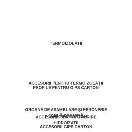
TERMOIZOLATII
ACCESORII PENTRU TERMOIZOLAȚII
PROFILE PENTRU GIPS CARTON
ORGANE DE ASAMBLARE ȘI FERONERIE
TABLĂ DREAPTĂ
PLĂCI GIPS CARTON
ACCESORII PENTRU GĂURIRE
HIDROIZATII
ACCESORII GIPS CARTON