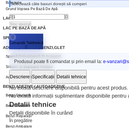
Balamale
Selectează câte baxuri dorești să cumperi
Grund Vopsea Pe Bază De Apă
LAC PE BAZĂ DE SOLVENT
Stoc epuizat
LAC PE BAZĂ DE APĂ
SPRAY VOPSEA
Comandă Telefonică
ADEZIVI, SILICONI, BENZI,GLET
Spumă Poliuretanică Și Accesorii
Produsul poate fi comandat și prin email la:
e-vanzari@sc
Siliconi Și Etansanti Penosil
Descriere
Specificații
Detalii tehnice
Adezivi Penosil
BENZI ADEZIVE / AUTOADEZIVE
Nu există descriere disponibilă pentru acest produs.
Nu există informații suplimentare disponibile pentru
Benzi Etanșare
Detalii tehnice
Benzi Mascare
Detalii disponibile în curând
Benzi Reparații
În pregătire
Benzi Ambalare