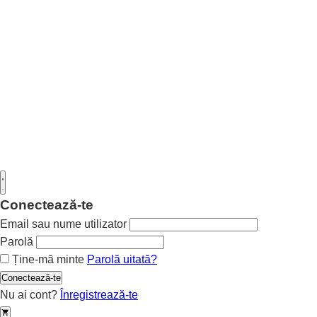
Conectează-te
Email sau nume utilizator
Parolă
Ține-mă minte
Parolă uitată?
Conectează-te
Nu ai cont?
Înregistrează-te