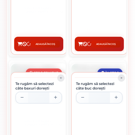
POLISTIREN GRAFITAT
BANDA RIGIPS 45 M
SIKATHERM® EPS100 200 MM
111.59 lei / buc
12.90 lei / buc
ADAUGĂ ÎN COȘ
ADAUGĂ ÎN COȘ
CUMPĂRĂ
CUMPĂRĂ
STOC EPUIZAT
ÎN STOC
Te rugăm să selectezi
Te rugăm să selectezi
câte baxuri dorești
câte buc dorești
POLISTIREN GRAFITAT
COLTAR ALUMINIU 2 M
SIKATHERM® EPS100 80 MM