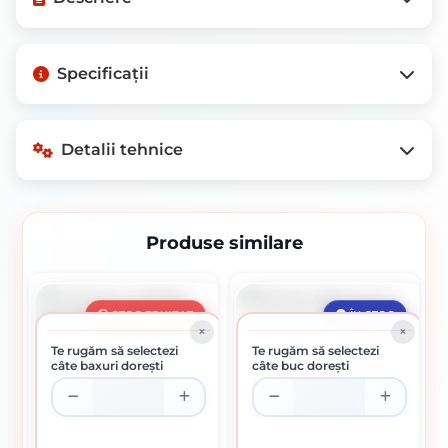
Nu există descriere disponibilă pentru
Specificații
acest produs.
Detalii tehnice
Produse similare
Detalii tehnice
Detalii disponibile în curând
STOC EPUIZAT
ÎN STOC
Te rugăm să selectezi
Te rugăm să selectezi
câte baxuri dorești
câte buc dorești
În pregătire