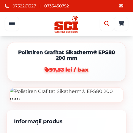
0752261327
|
0733450752
Polistiren Grafitat Sikatherm® EPS80
200 mm
97,53 lei / bax
Informații produs