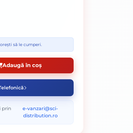
orești să le cumperi.
Adaugă în coș
elefonică
 prin
e-vanzari@sci-
distribution.ro