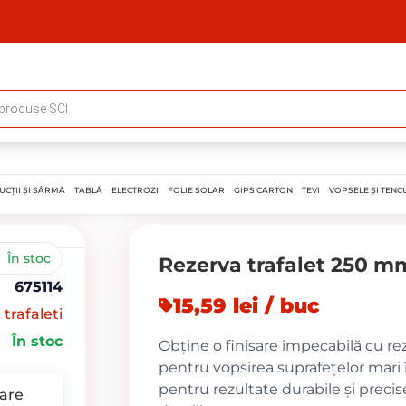
UCȚII ȘI SÂRMĂ
TABLĂ
ELECTROZI
FOLIE SOLAR
GIPS CARTON
ȚEVI
VOPSELE ȘI TENCU
În stoc
Rezerva trafalet 250 m
675114
15,59 lei / buc
 trafaleti
În stoc
Obține o finisare impecabilă cu re
pentru vopsirea suprafețelor mari î
pentru rezultate durabile și preci
are