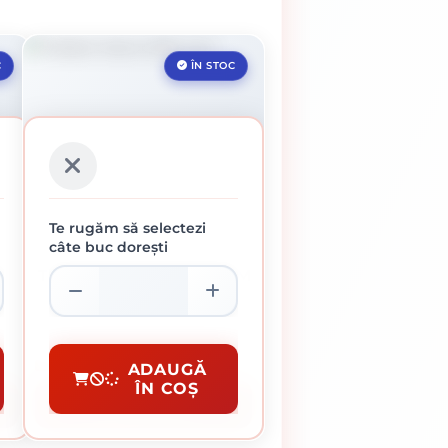
C
ÎN STOC
Te rugăm să selectezi
câte buc dorești
TRAFALET BLANA 250 MM
18.35 lei / buc
Pensule Si Trafaleti
ADAUGĂ
ÎN COȘ
CUMPĂRĂ