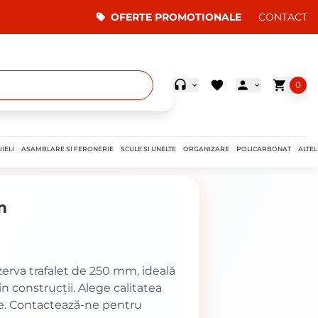
OFERTE PROMOTIONALE
CONTACT
0
IELI
ASAMBLARE SI FERONERIE
SCULE SI UNELTE
ORGANIZARE
POLICARBONAT
ALTEL
m
zerva trafalet de 250 mm, ideală
n construcții. Alege calitatea
se. Contactează-ne pentru