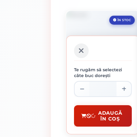
ÎN STOC
Te rugăm să selectezi
câte buc dorești
SECERA
12.89 lei / buc
Unelte Uzuale Gospodărie
ADAUGĂ
ÎN COȘ
CUMPĂRĂ