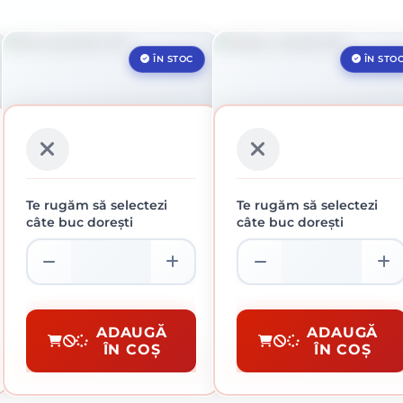
ÎN STOC
ÎN STO
Te rugăm să selectezi
Te rugăm să selectezi
câte buc dorești
câte buc dorești
PENSULA 20 MM
GALETI MORTAR 12L
3 lei / buc
4.48 lei / buc
Pensule Si Trafaleti
Unelte Santier
ADAUGĂ
ADAUGĂ
ÎN COȘ
ÎN COȘ
CUMPĂRĂ
CUMPĂRĂ