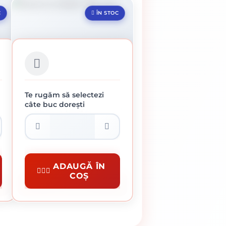
C
ÎN STOC
Te rugăm să selectezi
câte buc dorești
REZERVA TRAFALET 180
MM
11.50 lei / buc
Pensule Si Trafaleti
ADAUGĂ ÎN
COȘ
CUMPĂRĂ