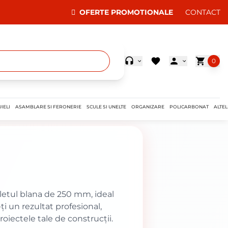
OFERTE PROMOTIONALE
CONTACT
0
IELI
ASAMBLARE SI FERONERIE
SCULE SI UNELTE
ORGANIZARE
POLICARBONAT
ALTEL
aletul blana de 250 mm, ideal
ți un rezultat profesional,
roiectele tale de construcții.