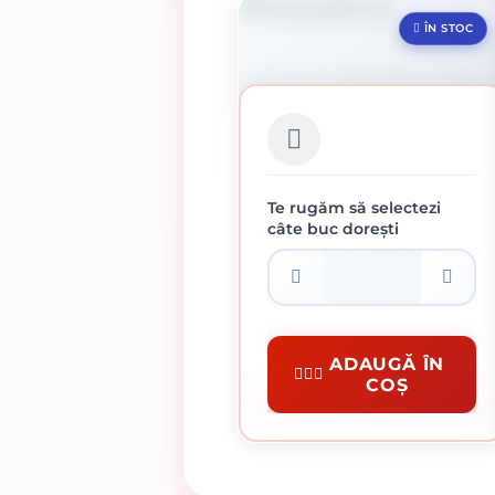
ÎN STOC
Te rugăm să selectezi
câte buc dorești
PENSULA 50 MM
4.81 lei / buc
Pensule Si Trafaleti
ADAUGĂ ÎN
COȘ
CUMPĂRĂ