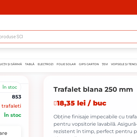
UCȚII ȘI SÂRMĂ
TABLĂ
ELECTROZI
FOLIE SOLAR
GIPS CARTON
ȚEVI
VOPSELE ȘI TENCU
În stoc
Trafalet blana 250 mm
853
18,35 lei / buc
 trafaleti
În stoc
Obține finisaje impecabile cu traf
pentru vopsitorie lavabilă. Asigură-
rezistent în timp, perfect pentru p
are