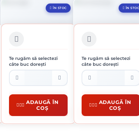
ÎN STOC
ÎN STO
Te rugăm să selectezi
Te rugăm să selectezi
câte buc dorești
câte buc dorești
COZI SAPA
COZI TARNACOP
16.32 lei / buc
10.93 lei / buc
Unelte Uzuale Gospodărie
Unelte Uzuale Gospodărie
ADAUGĂ ÎN
ADAUGĂ ÎN
COȘ
COȘ
CUMPĂRĂ
CUMPĂRĂ