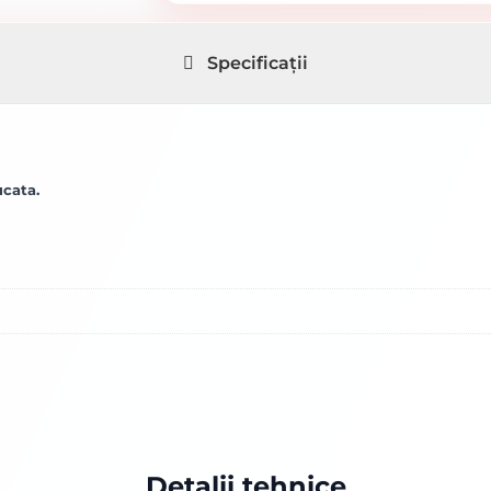
Specificații
ucata.
Detalii tehnice