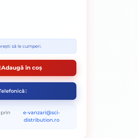
rești să le cumperi.
Adaugă în coș
elefonică
 prin
e-vanzari@sci-
distribution.ro