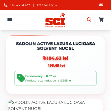
0752261327
|
0733450752
SADOLIN ACTIVE LAZURA LUCIOASA
SOLVENT NUC 5L
184,63 lei
195,65 lei
Economisești: 11.02 lei
Produsul este redus de la 195.65 lei