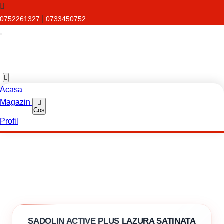
|
0752261327
0733450752
Acasa
Magazin
Cos
Profil
SADOLIN ACTIVE PLUS LAZURA SATINATA