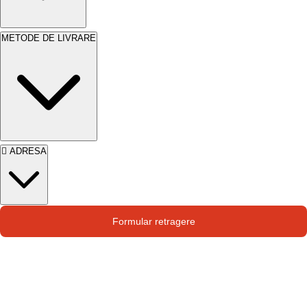
METODE DE LIVRARE
ADRESA
Str. Campului nr. 1
Formular retragere
Oras Pantelimon