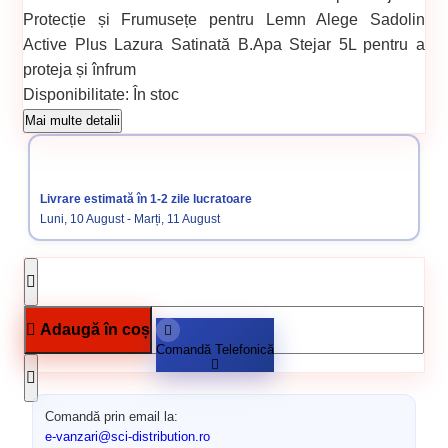
Protecție și Frumusețe pentru Lemn Alege Sadolin
Active Plus Lazura Satinată B.Apa Stejar 5L pentru a
proteja și înfrum
Disponibilitate:
În stoc
Cod produs:
SVN5833023
Mai multe detalii
Categorii:
PE BAZA DE APA
PE BAZA DE APA
PE BAZA DE APA
Vopsele pentru lemn și metal
Grund vopsea pe bază de
Livrare estimată în 1-2 zile lucratoare
apă
Vopsele
Luni, 10 August - Marți, 11 August
Adaugă în coș
Comandă Telefonică
Comandă prin email la:
e-vanzari@sci-distribution.ro