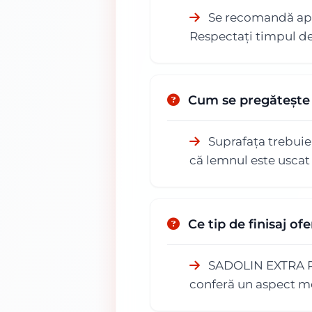
Se recomandă aplic
Respectați timpul de
Cum se pregătește s
Suprafața trebuie
că lemnul este uscat
Ce tip de finisaj 
SADOLIN EXTRA PLU
conferă un aspect mo