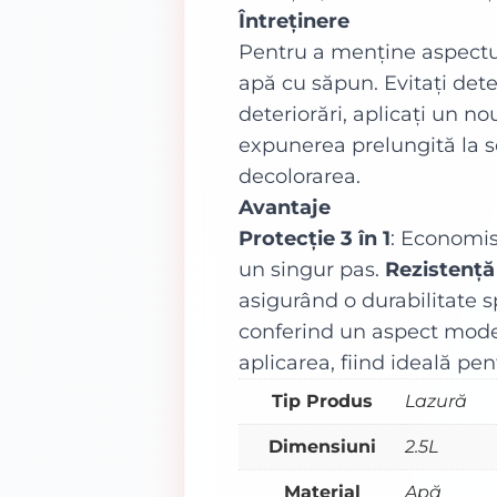
Întreținere
Pentru a menține aspectul 
apă cu săpun. Evitați deter
deteriorări, aplicați un no
expunerea prelungită la so
decolorarea.
Avantaje
Protecție 3 în 1
: Economise
un singur pas.
Rezistență
asigurând o durabilitate s
conferind un aspect mode
aplicarea, fiind ideală pen
Tip Produs
Lazură
Dimensiuni
2.5L
Material
Apă