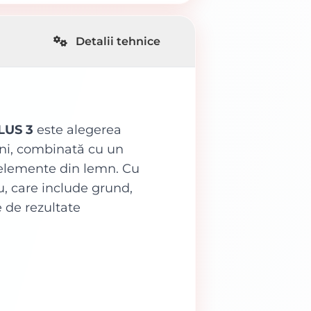
Detalii tehnice
LUS 3
este alegerea
erni, combinată cu un
te elemente din lemn. Cu
u, care include grund,
e de rezultate