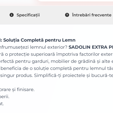
Specificații
Întrebări frecvente
1: Soluția Completă pentru Lemn
 înfrumusețezi lemnul exterior?
SADOLIN EXTRA P
ră o protecție superioară împotriva factorilor ext
 Perfectă pentru garduri, mobilier de grădină și al
 beneficia de o soluție completă pentru lemnul tă
n singur produs. Simplifică-ți proiectele și bucură-t
orare și finisare.
erii.
t.