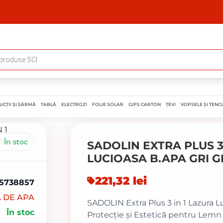
UCȚII ȘI SÂRMĂ
TABLĂ
ELECTROZI
FOLIE SOLAR
GIPS CARTON
ȚEVI
VOPSELE ȘI TENCU
În stoc
SADOLIN EXTRA PLUS 3
LUCIOASA B.APA GRI GR
221,32
lei
5738857
 DE APA
SADOLIN Extra Plus 3 in 1 Lazura Lu
În stoc
Protecție și Estetică pentru Lemn