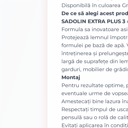
Disponibilă în culoarea Gri
De ce să alegi acest p
SADOLIN EXTRA PLUS 3
Formula sa inovatoare asig
Protejează lemnul împotriva
formulei pe bază de apă. V
întreținerea și prelungeș
largă de suprafețe din lem
garduri, mobilier de grădi
Montaj
Pentru rezultate optime, p
eventuale urme de vopsea 
Amestecați bine lazura îna
Respectați timpul de uscar
pensulă sau o rolă de cali
Evitați aplicarea în condi