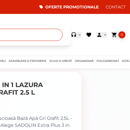
OFERTE PROMOTIONALE
CONTACT
0
IELI
ASAMBLARE SI FERONERIE
SCULE SI UNELTE
ORGANIZARE
POLICARBONAT
ALTEL
 IN 1 LAZURA
AFIT 2.5 L
cioasă Bază Apă Gri Grafit 2.5L -
 Alege SADOLIN Extra Plus 3 in