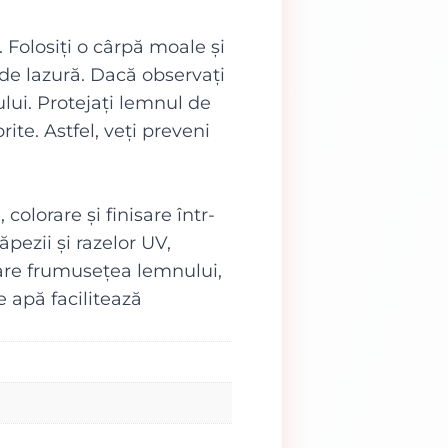
 Folosiți o cârpă moale și
i de lazură. Dacă observați
ului. Protejați lemnul de
te. Astfel, veți preveni
olorare și finisare într-
ăpezii și razelor UV,
loare frumusețea lemnului,
 apă facilitează