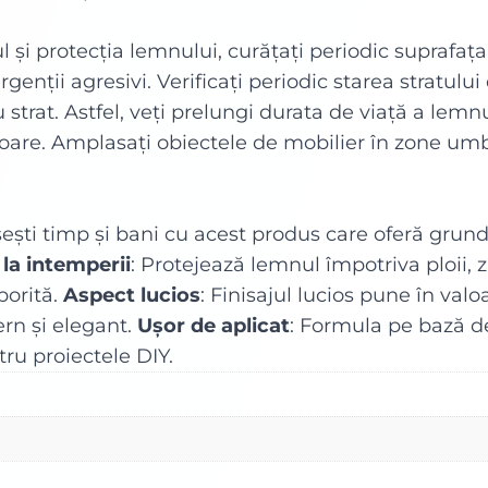
și protecția lemnului, curățați periodic suprafața.
genții agresivi. Verificați periodic starea stratulu
u strat. Astfel, veți prelungi durata de viață a lemn
are. Amplasați obiectele de mobilier în zone umbri
ști timp și bani cu acest produs care oferă grund, c
 la intemperii
: Protejează lemnul împotriva ploii, z
porită.
Aspect lucios
: Finisajul lucios pune în va
rn și elegant.
Ușor de aplicat
: Formula pe bază de
tru proiectele DIY.