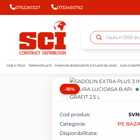
0752261327
0733450752
OSB SI TEGO
TERMOIZOLATII
PANOURI BORDURATE SI PLASE DE GARD
CUIE CONSTR
-10%
Cod produs:
SVN
Categorie:
PE BAZA
Disponibilitate: