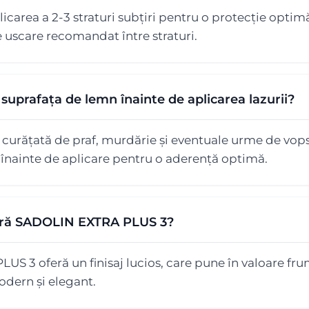
area a 2-3 straturi subțiri pentru o protecție optimă ș
 uscare recomandat între straturi.
uprafața de lemn înainte de aplicarea lazurii?
 curățată de praf, murdărie și eventuale urme de vops
 înainte de aplicare pentru o aderență optimă.
oferă SADOLIN EXTRA PLUS 3?
S 3 oferă un finisaj lucios, care pune în valoare fr
dern și elegant.