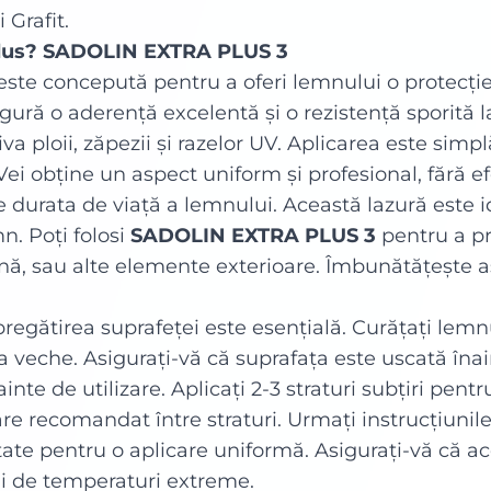
 Grafit.
rodus? SADOLIN EXTRA PLUS 3
este concepută pentru a oferi lemnului o protecți
ură o aderență excelentă și o rezistență sporită l
 ploii, zăpezii și razelor UV. Aplicarea este simplă
ei obține un aspect uniform și profesional, fără ef
te durata de viață a lemnului. Această lazură este
n. Poți folosi
SADOLIN EXTRA PLUS 3
pentru a pr
nă, sau alte elemente exterioare. Îmbunătățește as
regătirea suprafeței este esențială. Curățați lemn
veche. Asigurați-vă că suprafața este uscată înai
inte de utilizare. Aplicați 2-3 straturi subțiri pen
e recomandat între straturi. Urmați instrucțiunile 
tate pentru o aplicare uniformă. Asigurați-vă că ac
ții de temperaturi extreme.