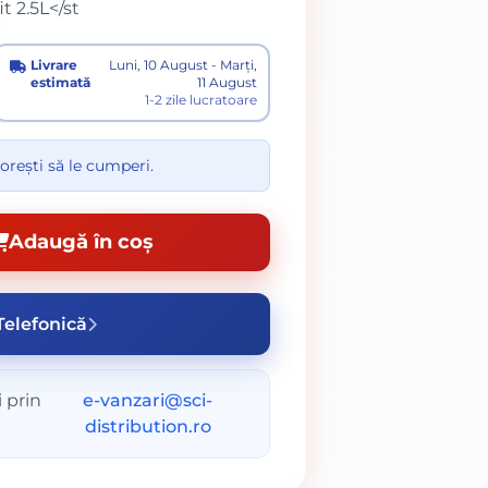
t 2.5L</st
Livrare
Luni, 10 August - Marți,
estimată
11 August
1-2 zile lucratoare
orești să le cumperi.
Adaugă în coș
elefonică
 prin
e-vanzari@sci-
distribution.ro