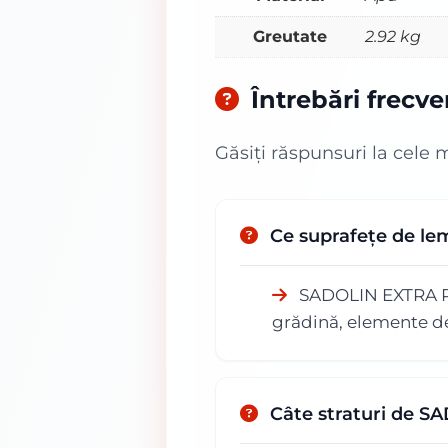
Greutate
2.92 kg
Întrebări frecv
Găsiți răspunsuri la cele 
Ce suprafețe de le
SADOLIN EXTRA PLU
grădină, elemente de
Câte straturi de S