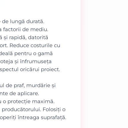
e de lungă durată.
a factorii de mediu.
 și rapidă, datorită
ort. Reduce costurile cu
 ideală pentru o gamă
oteja și înfrumuseța
pectul oricărui proiect.
ul de praf, murdărie și
nte de aplicare.
tru o protecție maximă.
producătorului. Folosiți o
operiți întreaga suprafață.