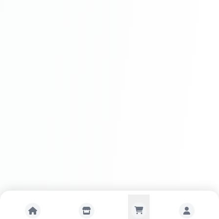
Avantaje
Protecție completă:
Rezistență la intemperii:
Ușor de aplicat:
Finisaj
estetic:
Durabilitate: