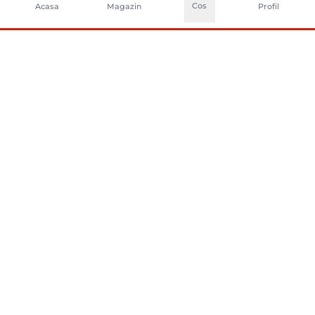
Cos
Acasa
Magazin
Profil
CONTACTA?I-NE
Sunati-ne
+40752261327
Contact
e-vanzari@sci-distribution.ro
Locatie
Str. Campului nr. 1, Pantelimon, Ilfov