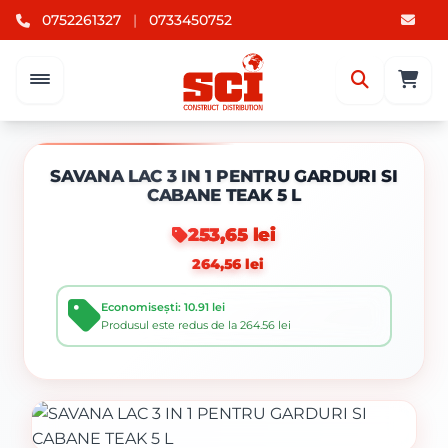
0752261327
|
0733450752
SAVANA LAC 3 IN 1 PENTRU GARDURI SI
CABANE TEAK 5 L
253,65 lei
264,56 lei
Economisești: 10.91 lei
Produsul este redus de la 264.56 lei