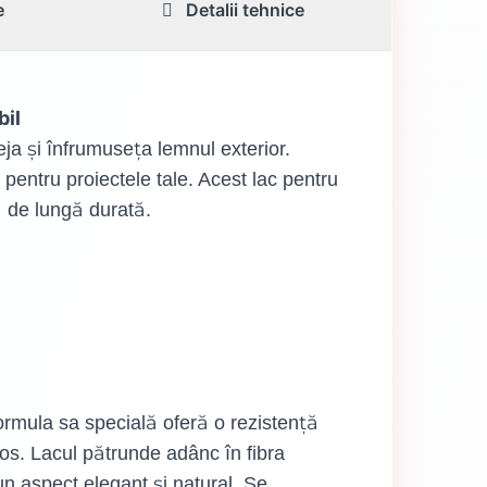
e
Detalii tehnice
il
ja și înfrumuseța lemnul exterior.
 pentru proiectele tale. Acest lac pentru
ă de lungă durată.
ormula sa specială oferă o rezistență
mos. Lacul pătrunde adânc în fibra
un aspect elegant și natural. Se