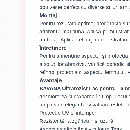
potrivește perfect cu diverse stiluri arhi
Montaj
Pentru rezultate optime, pregătește sup
aderență mai bună. Aplică primul strat 
ambalaj. Aplică cel puțin două straturi
Întreținere
Pentru a menține aspectul și protecția 
a soluțiilor abrazive. Verifică periodic 
reînnoi protecția și aspectul lemnului.
Avantaje
SAVANA Ultrarezist Lac pentru Lem
decolorarea și crăparea în timp. Lacul 
un plus de eleganță și valoare estetică
Protecție UV și intemperii
Rezistență la zgârieturi și uzură
Aspect estetic plăcut - culoare Teak