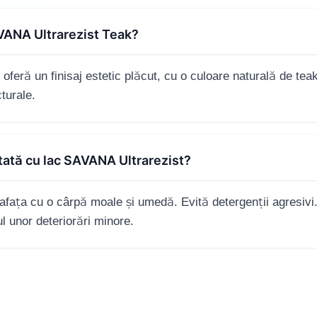
SAVANA Ultrarezist Teak?
feră un finisaj estetic plăcut, cu o culoare naturală de tea
cturale.
tată cu lac SAVANA Ultrarezist?
fața cu o cârpă moale și umedă. Evită detergenții agresivi. V
l unor deteriorări minore.