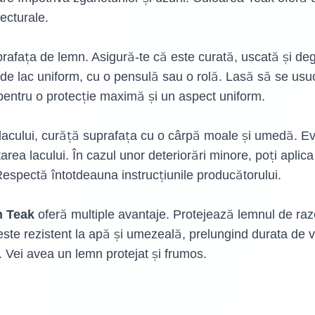
tecturale.
rafața de lemn. Asigură-te că este curată, uscată și deg
de lac uniform, cu o pensulă sau o rolă. Lasă să se usuc
 pentru o protecție maximă și un aspect uniform.
lacului, curăță suprafața cu o cârpă moale și umedă. Evit
starea lacului. În cazul unor deteriorări minore, poți apli
 Respectă întotdeauna instrucțiunile producătorului.
n Teak
oferă multiple avantaje. Protejează lemnul de ra
este rezistent la apă și umezeală, prelungind durata de 
. Vei avea un lemn protejat și frumos.