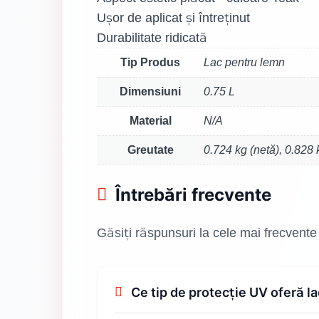
Ușor de aplicat și întreținut
Durabilitate ridicată
Tip Produs
Lac pentru lemn
Dimensiuni
0.75 L
Material
N/A
Greutate
0.724 kg (netă), 0.828 
Întrebări frecvente
Găsiți răspunsuri la cele mai frecvente
Ce tip de protecție UV oferă l