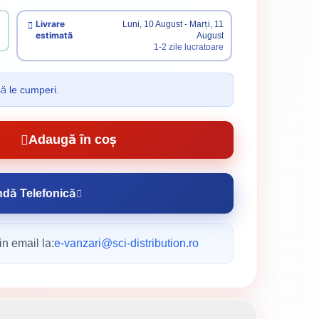
Livrare
Luni, 10 August - Marți, 11
estimată
August
1-2 zile lucratoare
să le cumperi.
Adaugă în coș
dă Telefonică
n email la:
e-vanzari@sci-distribution.ro