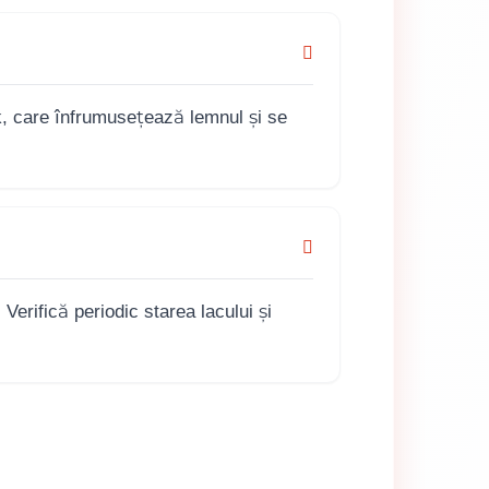
k, care înfrumusețează lemnul și se
erifică periodic starea lacului și