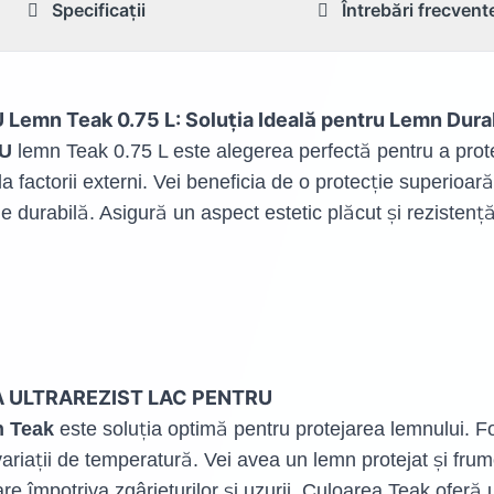
Specificații
Întrebări frecvent
mn Teak 0.75 L: Soluția Ideală pentru Lemn Durab
U
lemn Teak 0.75 L este alegerea perfectă pentru a prote
a factorii externi. Vei beneficia de o protecție superioară
ie durabilă. Asigură un aspect estetic plăcut și rezistenț
ANA ULTRAREZIST LAC PENTRU
n Teak
este soluția optimă pentru protejarea lemnului. F
 variații de temperatură. Vei avea un lemn protejat și fru
e împotriva zgârieturilor și uzurii. Culoarea Teak oferă 