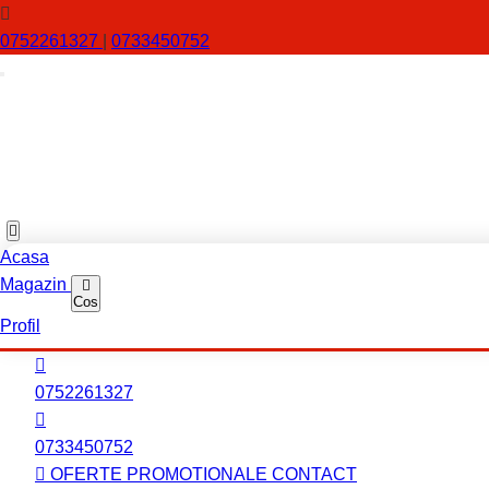
0752261327
|
0733450752
Acasa
Magazin
Cos
Profil
0752261327
0733450752
OFERTE PROMOTIONALE
CONTACT