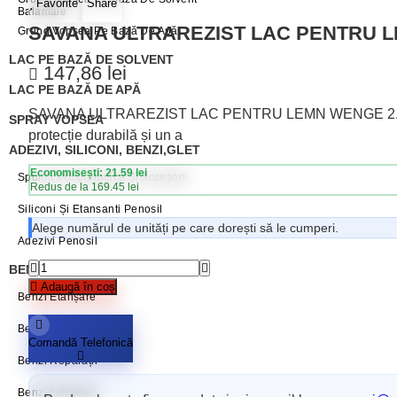
Favorite
Share
Balamale
SAVANA ULTRAREZIST LAC PENTRU L
Grund Vopsea Pe Bază De Apă
LAC PE BAZĂ DE SOLVENT
147,86
lei
LAC PE BAZĂ DE APĂ
SAVANA ULTRAREZIST LAC PENTRU LEMN WENGE 2.5 L 
SPRAY VOPSEA
protecție durabilă și un a
ADEZIVI, SILICONI, BENZI,GLET
Economisești: 21.59 lei
Spumă Poliuretanică Și Accesorii
Redus de la 169.45 lei
Siliconi Și Etansanti Penosil
Alege numărul de unități pe care dorești să le cumperi.
Adezivi Penosil
BENZI ADEZIVE / AUTOADEZIVE
Adaugă în coș
Benzi Etanșare
Benzi Mascare
Comandă Telefonică
Benzi Reparații
Benzi Ambalare