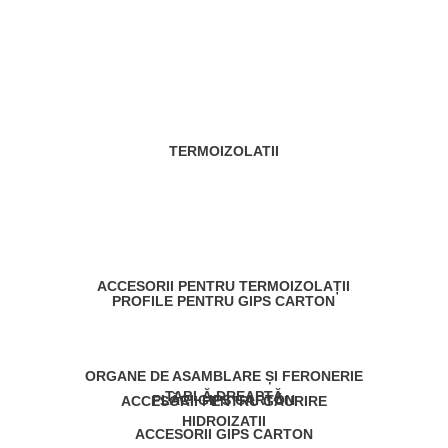
TERMOIZOLATII
ACCESORII PENTRU TERMOIZOLAȚII
PROFILE PENTRU GIPS CARTON
ORGANE DE ASAMBLARE ȘI FERONERIE
TABLĂ DREAPTĂ
PLĂCI GIPS CARTON
ACCESORII PENTRU GĂURIRE
HIDROIZATII
ACCESORII GIPS CARTON