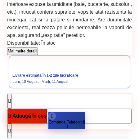
interioare expuse la umiditate (baie, bucatarie, subsoluri,
etc.), intrucat confera suprafetei vopsite atat rezistenta la
mucegai, cat si la patare si murdarire. Are durabilitate
excelenta
,
realizeaza pelicule permeabile la vaporii de
apa, asigurand „respiratia” peretilor.
Disponibilitate:
În stoc
Cod produs:
SVN5738530
Mai multe detalii
Categorii:
Vopsele Pentru Interior
Livrare estimată în 1-2 zile lucratoare
Luni, 10 August - Marți, 11 August
Adaugă în coș
Comandă Telefonică