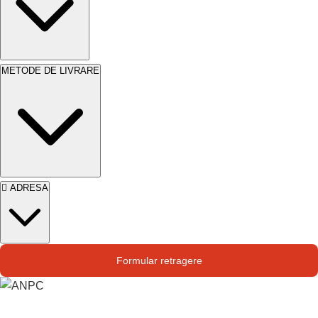
perioadă lungă de timp.
METODE DE LIVRARE
ADRESA
Str. Campului nr. 1
Formular retragere
Oras Pantelimon