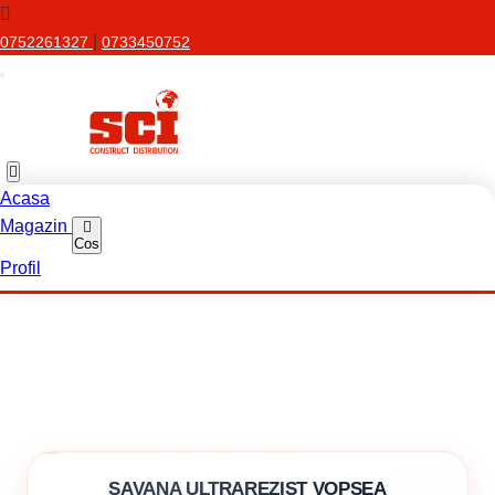
|
0752261327
0733450752
Acasa
Magazin
Cos
Profil
SAVANA ULTRAREZIST VOPSEA