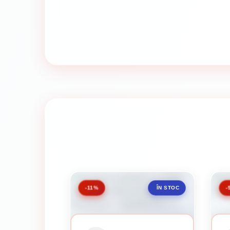
-11%
-
ÎN STOC