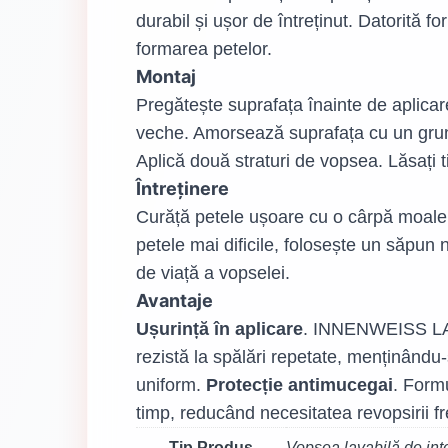
durabil și ușor de întreținut. Datorită
formarea petelor.
Montaj
Pregătește suprafața înainte de aplicare
veche. Amorsează suprafața cu un grun
Aplică două straturi de vopsea. Lăsați t
Întreținere
Curăță petele ușoare cu o cârpă moale și
petele mai dificile, folosește un săpun 
de viață a vopselei.
Avantaje
Ușurință în aplicare
. INNENWEISS LAV
rezistă la spălări repetate, menținându-ș
uniform.
Protecție antimucegai
. Form
timp, reducând necesitatea revopsirii
Tip Produs
Vopsea lavabilă de inte