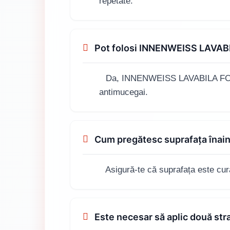
repetate.
Pot folosi INNENWEISS LAVABI
Da, INNENWEISS LAVABILA FORTE 2.
antimucegai.
Cum pregătesc suprafața înai
Asigură-te că suprafața este cura
Este necesar să aplic două s