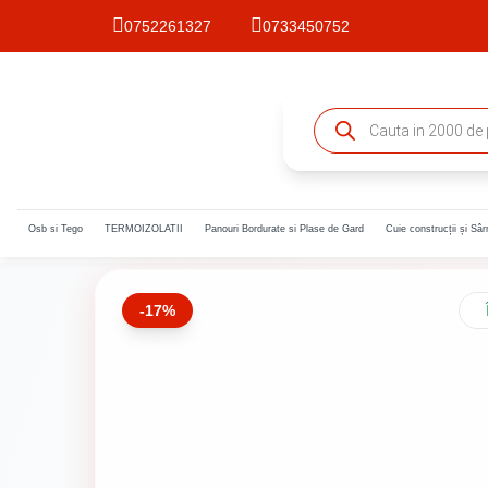
0752261327
0733450752
Products
search
Osb si Tego
TERMOIZOLATII
Panouri Bordurate si Plase de Gard
Cuie construcții și Sâ
-17%