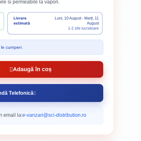
le si permeabile la vapori.
Livrare
Luni, 10 August - Marți, 11
estimată
August
1-2 zile lucratoare
 le cumperi.
Adaugă în coș
dă Telefonică
n email la:
e-vanzari@sci-distribution.ro