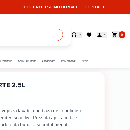
OFERTE PROMOTIONALE
CONTACT
0
i feronerie
Scule si Unelte
Organizare
Policarbonat
Altele
TE 2.5L
psea lavabila pe baza de copolimeri
nderi si aditivi. Prezinta aplicabilitate
 aderenta buna la suportul pregatit