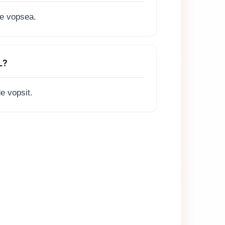
de vopsea.
L?
de vopsit.