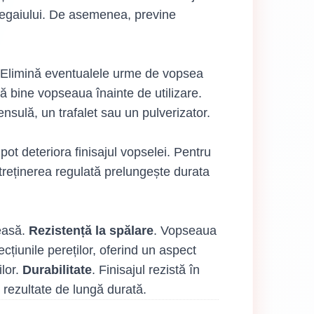
ucegaiului. De asemenea, previne
mi. Elimină eventualele urme de vopsea
bine vopseaua înainte de utilizare.
nsulă, un trafalet sau un pulverizator.
ot deteriora finisajul vopselei. Pentru
ntreținerea regulată prelungește durata
easă.
Rezistență la spălare
. Vopseaua
cțiunile pereților, oferind un aspect
ilor.
Durabilitate
. Finisajul rezistă în
rezultate de lungă durată.