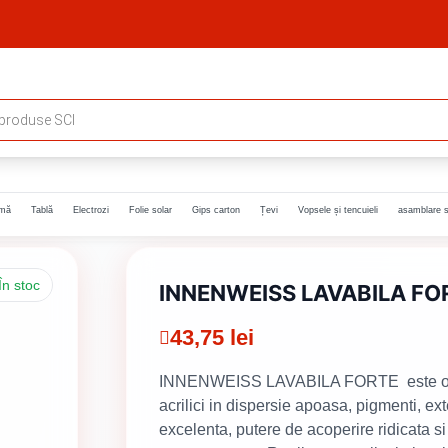
rmă
Tablă
Electrozi
Folie solar
Gips carton
Țevi
Vopsele și tencuieli
asamblare s
În stoc
INNENWEISS LAVABILA FOR
43,75
lei
INNENWEISS LAVABILA FORTE este o vo
acrilici in dispersie apoasa, pigmenti, exte
excelenta, putere de acoperire ridicata si