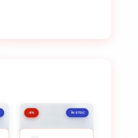
-8%
C
ÎN STOC