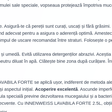
 formulei sale speciale, vopseaua protejează împotriva m
. Asigură-te că pereții sunt curați, uscați și fără grăsi
d adecvat pentru a asigura o aderență optimă. Amestecă 
impul de uscare recomandat între straturi. Folosește o pe
 umedă. Evită utilizarea detergenților abrazivi. Aceștia p
neutru diluat în apă. Clătește bine zona după curățare. Î
ABILA FORTE se aplică ușor, indiferent de metoda al
i aspectul inițial.
Acoperire excelentă
. Ascunde imperfe
ula specială previne dezvoltarea mucegaiului și a bacteri
 frecvente. Cu INNENWEISS LAVABILA FORTE 2.5L, obții 
rior