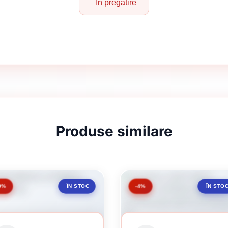
În pregătire
Produse similare
9%
-4%
ÎN STOC
ÎN STO