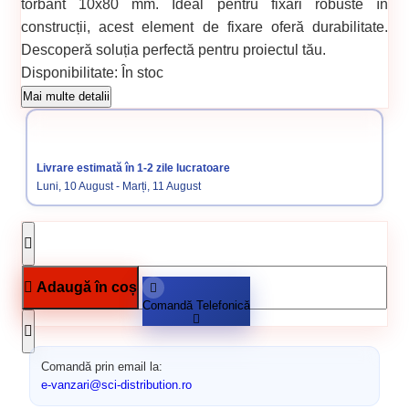
torbant 10x80 mm. Ideal pentru fixări robuste în
construcții, acest element de fixare oferă durabilitate.
Descoperă soluția perfectă pentru proiectul tău.
Disponibilitate:
În stoc
Cod produs:
806
Mai multe detalii
Categorii:
Surub cap bombat torbant
Elemente de fixare
Livrare estimată în 1-2 zile lucratoare
Luni, 10 August - Marți, 11 August
Adaugă în coș
Comandă Telefonică
Comandă prin email la:
e-vanzari@sci-distribution.ro