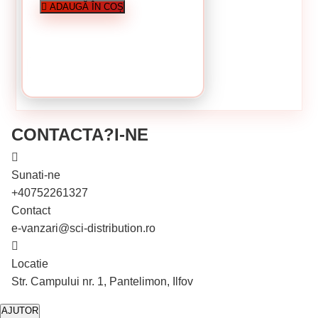
ADAUGĂ ÎN COȘ
În stoc
În stoc
0.42 Lei / bucati
Cutie de 100 bucati
Cutie de 100 bucat
Preț per cutie:
42.00 lei
CUMPĂRĂ
CONTACTA?I-NE
Sunati-ne
+40752261327
Contact
e-vanzari@sci-distribution.ro
Locatie
În stoc
Str. Campului nr. 1, Pantelimon, Ilfov
Cutie de 100 bucati
AJUTOR