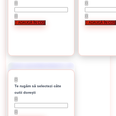
Surub cap bombat torbant 6 x 70 mm
Surub cap bombat torban
ADAUGĂ ÎN COȘ
ADAUGĂ ÎN COȘ
În stoc
0.26 Lei / bucata
0.80 Lei / bucati
Cutie de 200 bucat
Preț per cutie:
26.00 lei
Preț per cutie
CUMPĂRĂ
CUMPĂRĂ
Te rugăm să selectezi câte
cutii dorești
Surub cap bombat torbant 6 x 110 mm