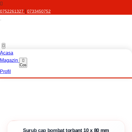
|
0752261327
0733450752
Acasa
Magazin
Cos
Profil
Surub cap bombat torbant 10 x 80 mm