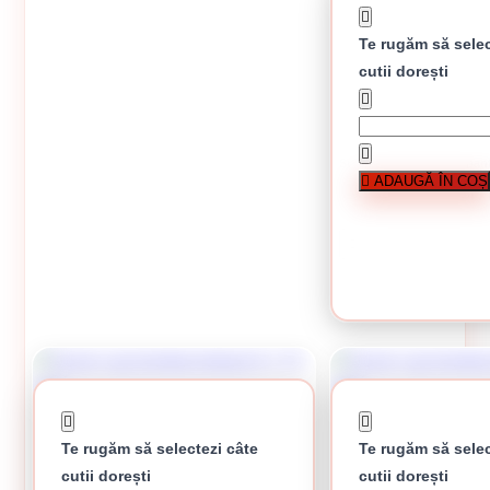
Te rugăm să selec
cutii dorești
Surub cap bombat torban
ADAUGĂ ÎN COȘ
77 lei /
CUMPĂRĂ
Te rugăm să selectezi câte
Te rugăm să selec
cutii dorești
cutii dorești