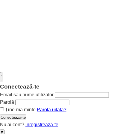
Conectează-te
Email sau nume utilizator
Parolă
Ține-mă minte
Parolă uitată?
Conectează-te
Nu ai cont?
Înregistrează-te