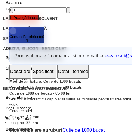
Balamale
Grund Vopsea Pe Bază De Apă
Adaugă în coș
LAC PE BAZĂ DE SOLVENT
LAC PE BAZĂ DE APĂ
Comandă Telefonică
SPRAY VOPSEA
ADEZIVI, SILICONI, BENZI,GLET
Produsul poate fi comandat și prin email la:
e-vanzari@sc
Spumă Poliuretanică Și Accesorii
Siliconi Și Etansanti Penosil
Descriere
Specificații
Detalii tehnice
Adezivi Penosil
Mod de ambalare: Cutie de 1000 bucati.
Pretul de 6.50
lei este pentru 100 bucati.
BENZI ADEZIVE / AUTOADEZIVE
Cutia de 1000 de bucati - 65.00
lei
Benzi Etanșare
Surubul autoforant cu cap plat si saiba se foloseste pentru fixarea foilor
tabla.
Benzi Mascare
Caracteristici:
Grosime: 4.2 mm
Benzi Reparații
Lungime: 32 mm
Benzi Ambalare
Mod ambalare suruburi
Cutie de 1000 bucati