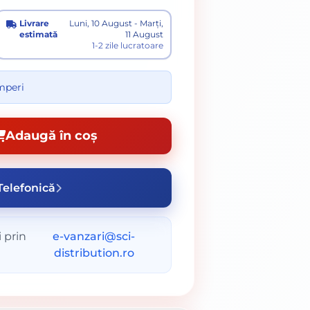
Livrare
Luni, 10 August - Marți,
estimată
11 August
1-2 zile lucratoare
umperi
Adaugă în coș
elefonică
 prin
e-vanzari@sci-
distribution.ro