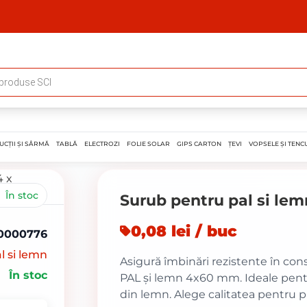
UCȚII ȘI SÂRMĂ
TABLĂ
ELECTROZI
FOLIE SOLAR
GIPS CARTON
ȚEVI
VOPSELE ȘI TENCU
În stoc
Surub pentru pal si le
0,08 lei / buc
0000776
l si lemn
Asigură îmbinări rezistente în con
În stoc
PAL și lemn 4x60 mm. Ideale pentr
din lemn. Alege calitatea pentru pr