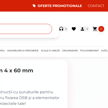
OFERTE PROMOTIONALE
CONTACT
0
IELI
ASAMBLARE SI FERONERIE
SCULE SI UNELTE
ORGANIZARE
POLICARBONAT
ALTEL
mn 4 x 60 mm
strucții cu șuruburile pentru
u fixarea OSB și a elementelor
oiectele tale!