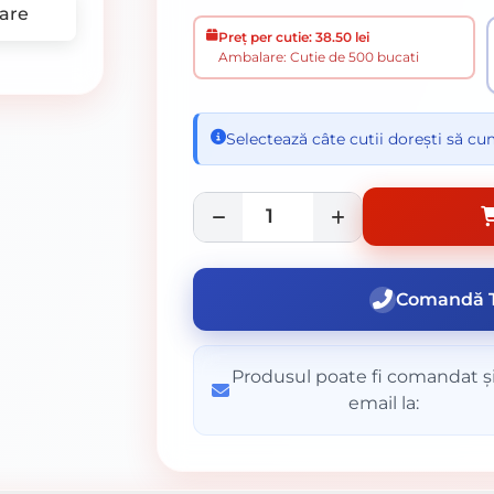
are
Preț per cutie: 38.50 lei
Ambalare: Cutie de 500 bucati
Selectează câte cutii dorești să c
Comandă T
Produsul poate fi comandat și
email la: