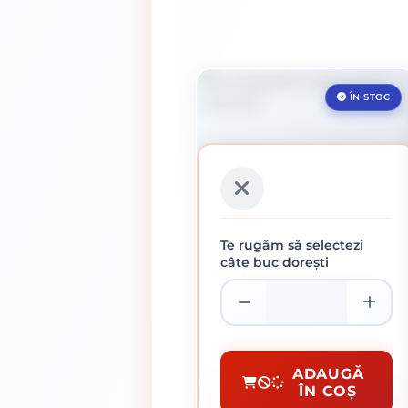
ÎN STOC
Te rugăm să selectezi
câte buc dorești
SURUB PENTRU PAL SI
LEMN 4 X 45 MM
61 lei / buc
Suruburi Pentru Pal Si Lemn
ADAUGĂ
ÎN COȘ
CUMPĂRĂ