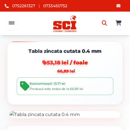
0752261327
|
0733450752
Tabla zincata cutata 0.4 mm
53,18 lei / foaie
66,89 lei
Economisești: 13.71 lei
Produsul este redus de la 66.89 lei