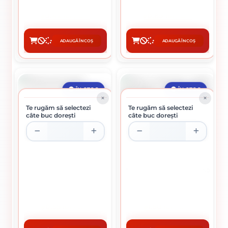
0.42 lei / buc
0.89 lei / buc
ADAUGĂ ÎN COȘ
ADAUGĂ ÎN COȘ
CUMPĂRĂ
CUMPĂRĂ
ÎN STOC
ÎN STOC
Te rugăm să selectezi
Te rugăm să selectezi
câte buc dorești
câte buc dorești
TIJA CU INEL SAU CARLIG 750
PIESA ANCORARE
MM
0.55 lei / buc
1.50 lei / buc