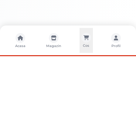
Cos
Acasa
Magazin
Profil
CONTACTA?I-NE
Sunati-ne
+40752261327