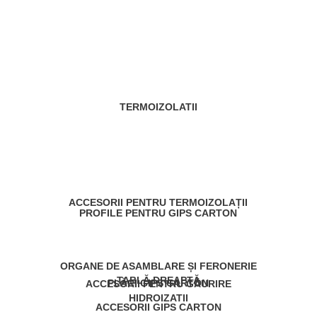
TERMOIZOLATII
ACCESORII PENTRU TERMOIZOLAȚII
PROFILE PENTRU GIPS CARTON
ORGANE DE ASAMBLARE ȘI FERONERIE
TABLĂ DREAPTĂ
PLĂCI GIPS CARTON
ACCESORII PENTRU GĂURIRE
HIDROIZATII
ACCESORII GIPS CARTON