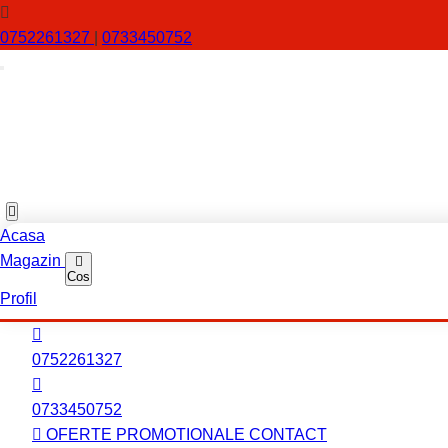
0752261327
|
0733450752
Acasa
Magazin
Cos
Profil
0752261327
0733450752
OFERTE PROMOTIONALE
CONTACT