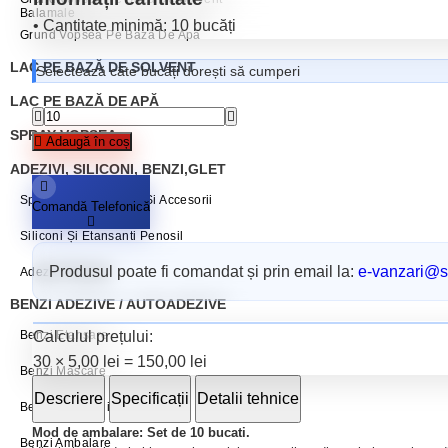
Balamale
• Cantitate minimă:
10 bucăți
Grund Vopsea Pe Bază De Apă
LAC PE BAZĂ DE SOLVENT
Selectează câte bucăți dorești să cumperi
LAC PE BAZĂ DE APĂ
SPRAY VOPSEA
Adaugă în coș
ADEZIVI, SILICONI, BENZI,GLET
Spumă Poliuretanică Și Accesorii
Comandă Telefonică
Siliconi Și Etansanti Penosil
Produsul poate fi comandat și prin email la:
e-vanzari@sc
Adezivi Penosil
BENZI ADEZIVE / AUTOADEZIVE
Calculul prețului:
Benzi Etanșare
30
×
5,00
lei
=
150,00
lei
Benzi Mascare
Descriere
Specificații
Detalii tehnice
Benzi Reparații
Mod de ambalare: Set de 10 bucati
.
Benzi Ambalare