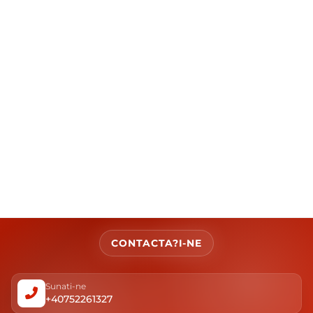
CONTACTA?I-NE
Sunati-ne
+40752261327