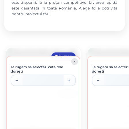
este disponibilă la prețuri competitive. Livrarea rapidă
este garantată în toată România. Alege folia potrivită
pentru proiectul tău.
ÎN STOC
Te rugăm să selectezi câte role
Te rugăm să selectezi
dorești
dorești
ROLA DE 50 M
FOLIE ANTICONDENS 75 M X 100 GR
FOLIE ANTICONDENS
199.24 lei / buc
175.39 le