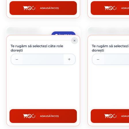
ADAUGĂ ÎN COȘ
ADAUG
CUMPĂRĂ
CUMP
ÎN STOC
Te rugăm să selectezi câte role
Te rugăm să selectezi
dorești
dorești
FOLIE STRETCH
FOLIE ZUGRAV
25.03 lei / buc
19.52 lei
ADAUGĂ ÎN COȘ
ADAUG
CUMPĂRĂ
CUMP