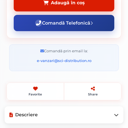
Adaugă în coș
Comandă Telefonică
Comandă prin email la:
e-vanzari@sci-distribution.ro
Favorite
Share
Descriere