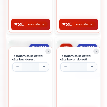
9.85 Lei / kg
7.65 Lei / placa
Preț per rola:
640.00 lei
Preț per pachet:
76.50 lei
ADAUGĂ ÎN COȘ
ADAUGĂ ÎN COȘ
CUMPĂRĂ
CUMPĂRĂ
-17%
ÎN STOC
ÎN STOC
Te rugăm să selectezi
Te rugăm să selectezi
câte buc dorești
câte baxuri dorești
PACHET 100 DE SACI
FOLIE ZUGRAV (MOBILA)
SACI NISIP
19.52 lei / buc
112.44 lei / buc