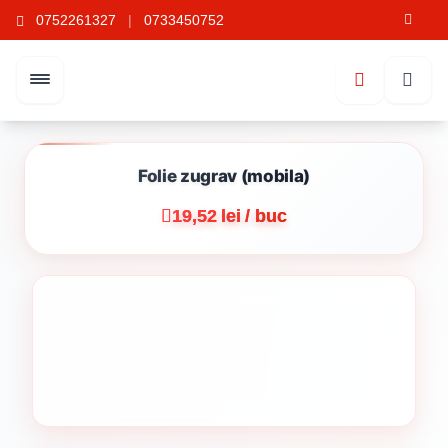
0752261327
|
0733450752
Folie zugrav (mobila)
19,52 lei / buc