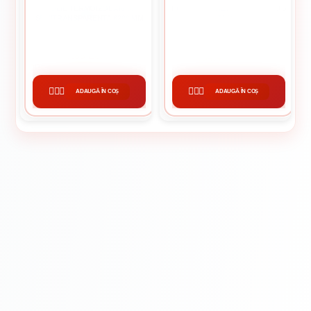
FOLIE TERMOIZOLANTA
FOLIE PARCHET CU ALUMINIU 5
SEMITRANSPARENTA 6200 MM
MM / 60M
9.85 Lei / kg
394.45 lei / buc
Preț per rola:
640.00 lei
ADAUGĂ ÎN COȘ
ADAUGĂ ÎN COȘ
CUMPĂRĂ
CUMPĂRĂ