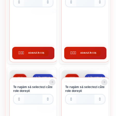
PACHET 100 DE SACI
SACI DIN RAFIE 550 X 1000 MM
FOLIE PARCHET 5 MM
165.20 lei / buc
453 lei / buc
ADAUGĂ ÎN COȘ
ADAUGĂ ÎN COȘ
CUMPĂRĂ
CUMPĂRĂ
-11%
-13%
ÎN STOC
ÎN STOC
Te rugăm să selectezi câte
Te rugăm să selectezi câte
role dorești
role dorești
ROLA DE 65 KG