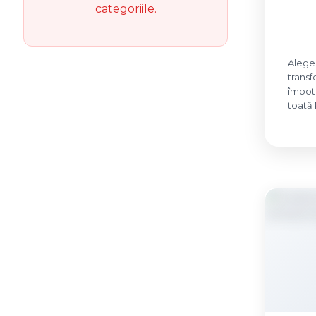
categoriile.
Alege 
transf
împotr
toată 