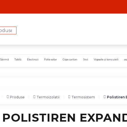
i Sârmă
Tablă
Electrozi
Folie solar
Gips carton
Țevi
Vopsele și tencuieli
as
Produse
Termoizolatii
Termosistem
Polistiren
POLISTIREN EXPAND