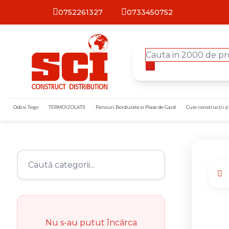
0752261327
0733450752
Osb si Tego
TERMOIZOLATII
Panouri Bordurate si Plase de Gard
Cuie construcții ș
Nu s-au putut încărca