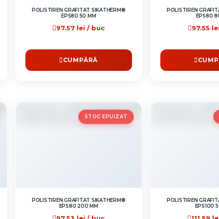
POLISTIREN GRAFITAT SIKATHERM®
POLISTIREN GRAFI
EPS80 50 MM
EPS80 8
97.57 lei / buc
97.55 le
CUMPĂRĂ
CUMP
STOC EPUIZAT
POLISTIREN GRAFITAT SIKATHERM®
POLISTIREN GRAFI
EPS80 200 MM
EPS100 
97.53 lei / buc
111.59 le