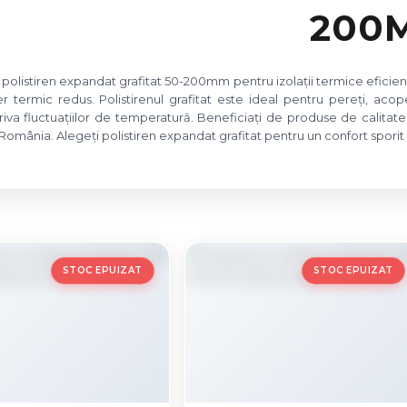
200
polistiren expandat grafitat 50-200mm pentru izolații termice eficie
er termic redus. Polistirenul grafitat este ideal pentru pereți, ac
iva fluctuațiilor de temperatură. Beneficiați de produse de calitate 
România. Alegeți polistiren expandat grafitat pentru un confort sporit 
STOC EPUIZAT
STOC EPUIZAT