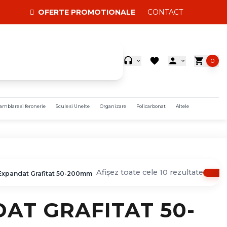
OFERTE PROMOTIONALE
CONTACT
0
amblare si feronerie
Scule si Unelte
Organizare
Policarbonat
Altele
Afișez toate cele 10 rezultate
 Expandat Grafitat 50-200mm
AT GRAFITAT 50-